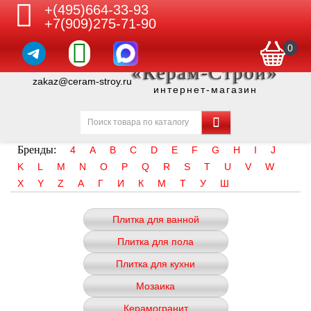
+(495)664-33-93
+7(909)275-71-90
0
«Керам-Строй»
zakaz@ceram-stroy.ru
интернет-магазин
Бренды:
4
A
B
C
D
E
F
G
H
I
J
K
L
M
N
O
P
Q
R
S
T
U
V
W
X
Y
Z
А
Г
И
К
М
Т
У
Ш
Плитка для ванной
Плитка для пола
Плитка для кухни
Мозаика
Керамогранит