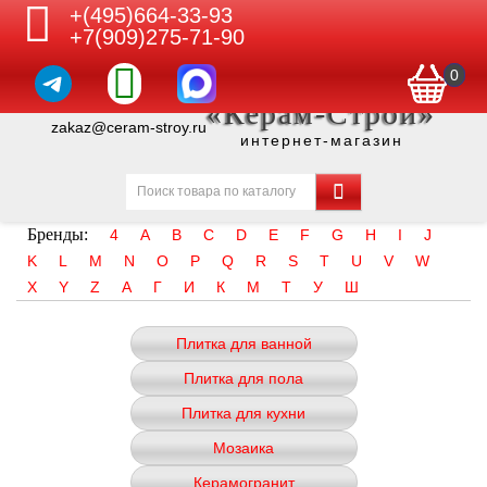
+(495)664-33-93
+7(909)275-71-90
0
«Керам-Строй»
zakaz@ceram-stroy.ru
интернет-магазин
Бренды:
4
A
B
C
D
E
F
G
H
I
J
K
L
M
N
O
P
Q
R
S
T
U
V
W
X
Y
Z
А
Г
И
К
М
Т
У
Ш
Плитка для ванной
Плитка для пола
Плитка для кухни
Мозаика
Керамогранит