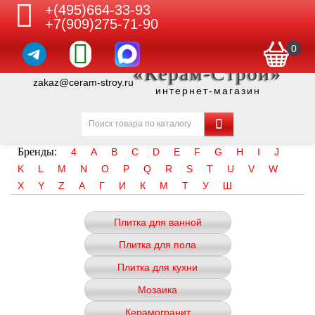
+(495)664-33-93
+7(909)275-71-90
0
«Керам-Строй»
zakaz@ceram-stroy.ru
интернет-магазин
Бренды:
4
A
B
C
D
E
F
G
H
I
J
K
L
M
N
O
P
Q
R
S
T
U
V
W
X
Y
Z
А
Г
И
К
М
Т
У
Ш
Плитка для ванной
Плитка для пола
Плитка для кухни
Мозаика
Керамогранит