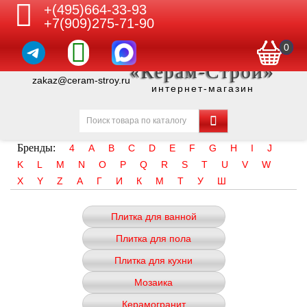
+(495)664-33-93
+7(909)275-71-90
0
«Керам-Строй»
zakaz@ceram-stroy.ru
интернет-магазин
Бренды:
4
A
B
C
D
E
F
G
H
I
J
K
L
M
N
O
P
Q
R
S
T
U
V
W
X
Y
Z
А
Г
И
К
М
Т
У
Ш
Плитка для ванной
Плитка для пола
Плитка для кухни
Мозаика
Керамогранит