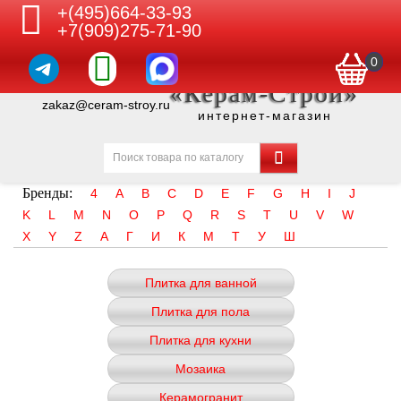
+(495)664-33-93
+7(909)275-71-90
0
«Керам-Строй»
zakaz@ceram-stroy.ru
интернет-магазин
Бренды:
4
A
B
C
D
E
F
G
H
I
J
K
L
M
N
O
P
Q
R
S
T
U
V
W
X
Y
Z
А
Г
И
К
М
Т
У
Ш
Плитка для ванной
Плитка для пола
Плитка для кухни
Мозаика
Керамогранит