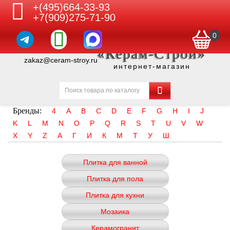
+(495)664-33-93
+7(909)275-71-90
0
«Керам-Строй»
zakaz@ceram-stroy.ru
интернет-магазин
Бренды:
4
A
B
C
D
E
F
G
H
I
J
K
L
M
N
O
P
Q
R
S
T
U
V
W
X
Y
Z
А
Г
И
К
М
Т
У
Ш
Плитка для ванной
Плитка для пола
Плитка для кухни
Мозаика
Керамогранит