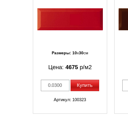
Размеры:
10
x
30
см
Цена:
4675
р/м2
Купить
Артикул: 100323