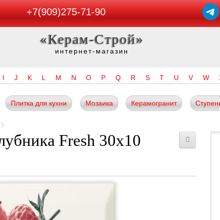
+7(909)275-71-90
«Керам-Строй»
интернет-магазин
I
J
K
L
M
N
O
P
Q
R
S
T
U
V
W
Плитка для кухни
Мозаика
Керамогранит
Ступен
лубника Fresh 30x10