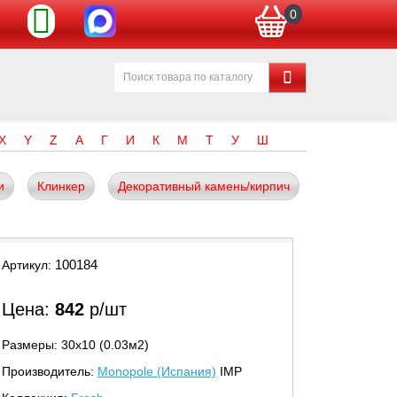
0
X
Y
Z
А
Г
И
К
М
Т
У
Ш
и
Клинкер
Декоративный камень/кирпич
100184
Артикул:
Цена:
842
р/шт
Размеры: 30х10 (0.03м2)
Производитель:
Monopole (Испания)
IMP