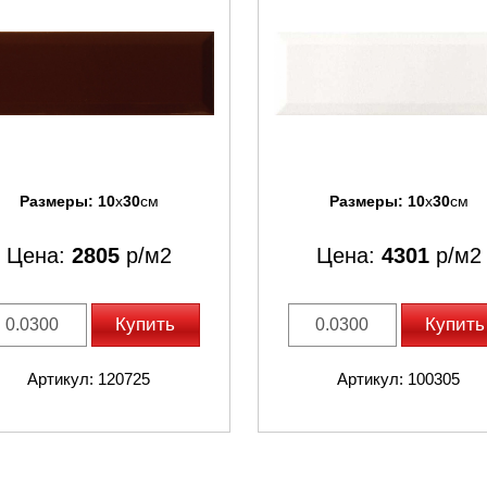
Размеры:
10
x
30
см
Размеры:
10
x
30
см
Цена:
2805
р/м2
Цена:
4301
р/м2
Купить
Купить
Артикул: 120725
Артикул: 100305