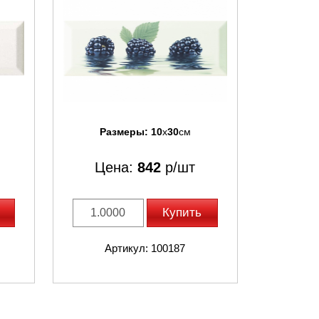
Размеры:
10
x
30
см
Цена:
842
р/шт
Купить
Артикул: 100187