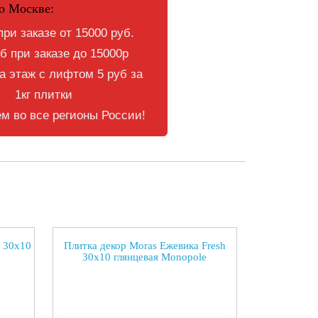
о Москве:
при заказе от 15000 руб.
б при заказе до 15000р
 этаж с лифтом 5 руб за
1кг плитки
м во все регионы России!
h 30x10
Плитка декор Moras Ежевика Fresh
30x10 глянцевая Monopole