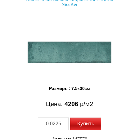
NiceKer
Размеры:
7.5
x
30
см
Цена:
4206
р/м2
Купить