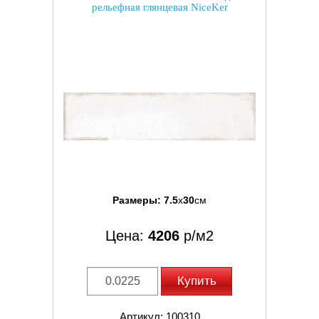
рельефная глянцевая NiceKer
Размеры:
7.5
x
30
см
Цена:
4206
р/м2
Купить
Артикул: 100310