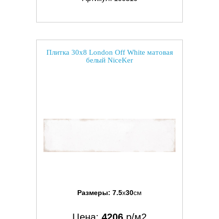
Плитка 30x8 London Off White матовая
белый NiceKer
Размеры:
7.5
x
30
см
Цена:
4206
р/м2