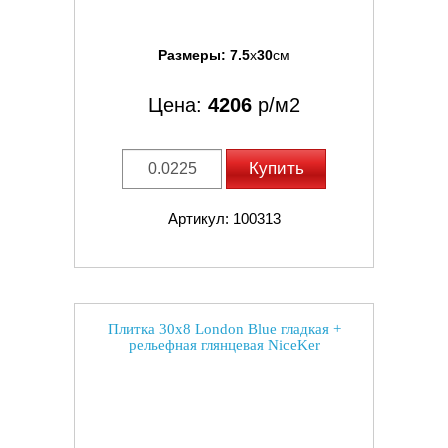
Размеры:
7.5
x
30
см
Цена:
4206
р/м2
Купить
Артикул: 100313
Плитка 30x8 London Blue гладкая +
рельефная глянцевая NiceKer