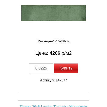
Размеры:
7.5
x
30
см
Цена:
4206
р/м2
Купить
Артикул: 147577
Плитка 30x8 London Turquoise Mt матовая