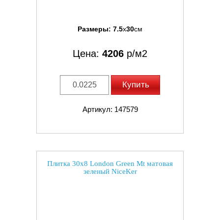
Размеры:
7.5
x
30
см
Цена:
4206
р/м2
Купить
Артикул: 147579
Плитка 30x8 London Green Mt матовая
зеленый NiceKer