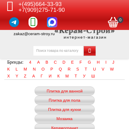
+(495)664-33-93
+7(909)275-71-90
0
«Керам-Строй»
zakaz@ceram-stroy.ru
интернет-магазин
Бренды:
4
A
B
C
D
E
F
G
H
I
J
K
L
M
N
O
P
Q
R
S
T
U
V
W
X
Y
Z
А
Г
И
К
М
Т
У
Ш
Плитка для ванной
Плитка для пола
Плитка для кухни
Мозаика
Керамогранит