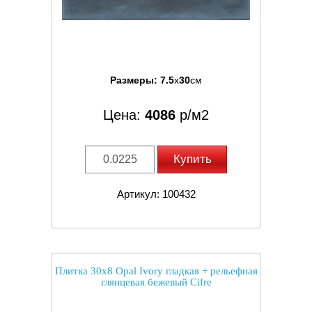
Размеры:
7.5
x
30
см
Цена:
4086
р/м2
Купить
Артикул: 100432
Плитка 30x8 Opal Ivory гладкая + рельефная
глянцевая бежевый Cifre