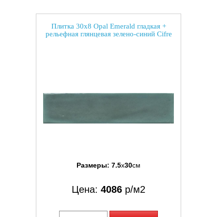
Плитка 30x8 Opal Emerald гладкая +
рельефная глянцевая зелено-синий Cifre
Размеры:
7.5
x
30
см
Цена:
4086
р/м2