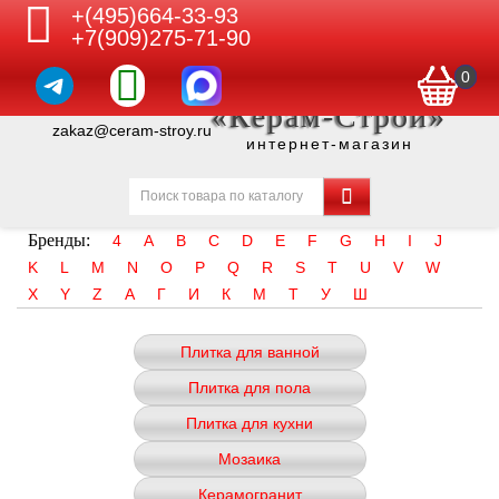
+(495)664-33-93
+7(909)275-71-90
0
«Керам-Строй»
zakaz@ceram-stroy.ru
интернет-магазин
Бренды:
4
A
B
C
D
E
F
G
H
I
J
K
L
M
N
O
P
Q
R
S
T
U
V
W
X
Y
Z
А
Г
И
К
М
Т
У
Ш
Плитка для ванной
Плитка для пола
Плитка для кухни
Мозаика
Керамогранит