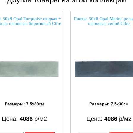
 30x8 Opal Turquoise гладкая +
Плитка 30x8 Opal Marine рел
фная глянцевая бирюзовый Cifre
глянцевая синий Cifre
Размеры:
7.5
x
30
см
Размеры:
7.5
x
30
см
Цена:
4086
р/м2
Цена:
4086
р/м2