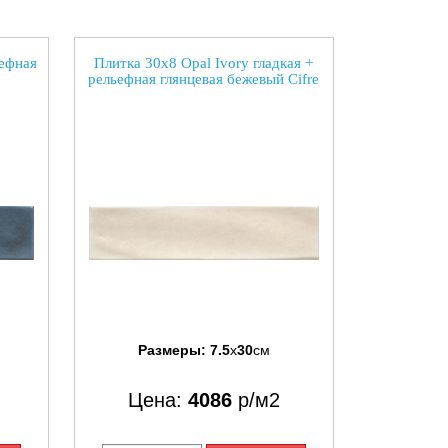
ьефная
Плитка 30x8 Opal Ivory гладкая +
рельефная глянцевая бежевый Cifre
Размеры:
7.5
x
30
см
Цена:
4086
р/м2