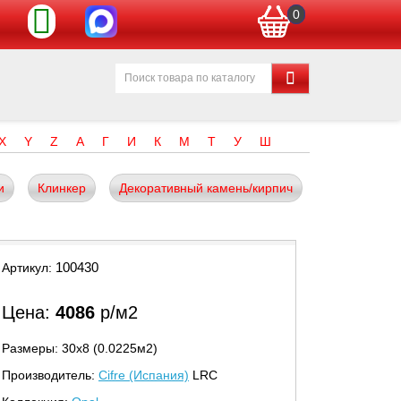
0
X
Y
Z
А
Г
И
К
М
Т
У
Ш
и
Клинкер
Декоративный камень/кирпич
100430
Артикул:
Цена:
4086
р/м2
Размеры: 30х8 (0.0225м2)
Производитель:
Cifre (Испания)
LRC