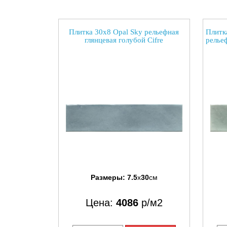
Плитка 30x8 Opal Sky рельефная
Плитка
глянцевая голубой Cifre
релье
Размеры:
7.5
x
30
см
Цена:
4086
р/м2