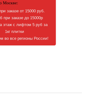
о Москве:
при заказе от 15000 руб.
б при заказе до 15000р
 этаж с лифтом 5 руб за
1кг плитки
м во все регионы России!