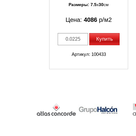
Размеры:
7.5
x
30
см
Цена:
4086
р/м2
Купить
Артикул: 100433