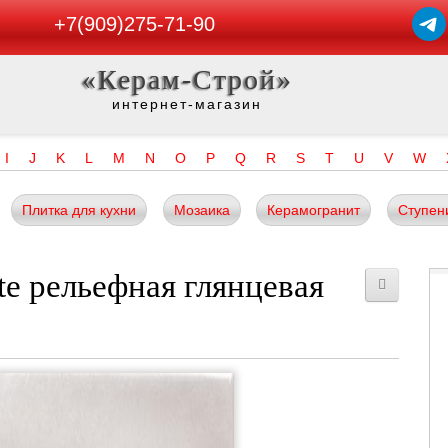
+7(909)275-71-90
«Керам-Строй»
интернет-магазин
I
J
K
L
M
N
O
P
Q
R
S
T
U
V
W
Плитка для кухни
Мозаика
Керамогранит
Ступен
te рельефная глянцевая