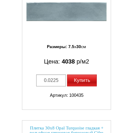
Размеры:
7.5
x
30
см
Цена:
4038
р/м2
Купить
Артикул: 100435
Плитка 30x8 Opal Turquoise гладкая +
рельефная глянцевая бирюзовый Cifre