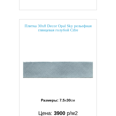
Плитка 30x8 Decor Opal Sky рельефная
глянцевая голубой Cifre
Размеры:
7.5
x
30
см
Цена:
3900
р/м2