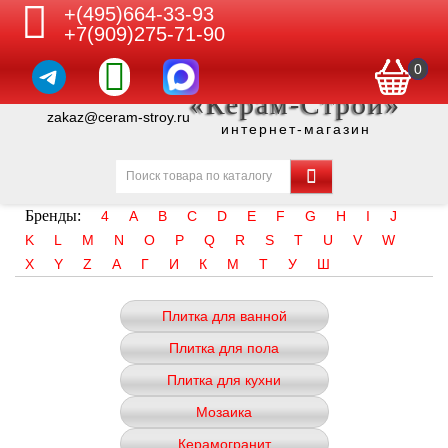
+(495)664-33-93
+7(909)275-71-90
0
«Керам-Строй»
zakaz@ceram-stroy.ru
интернет-магазин
Бренды:
4
A
B
C
D
E
F
G
H
I
J
K
L
M
N
O
P
Q
R
S
T
U
V
W
X
Y
Z
А
Г
И
К
М
Т
У
Ш
Плитка для ванной
Плитка для пола
Плитка для кухни
Мозаика
Керамогранит