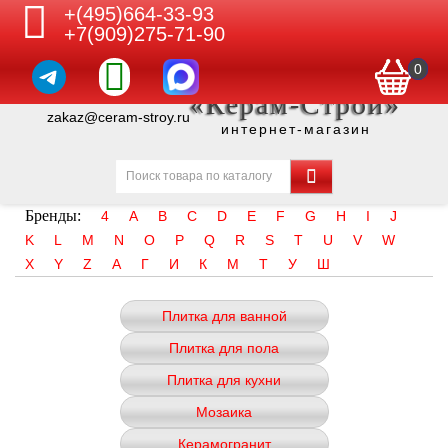
+(495)664-33-93
+7(909)275-71-90
0
«Керам-Строй»
zakaz@ceram-stroy.ru
интернет-магазин
Бренды:
4
A
B
C
D
E
F
G
H
I
J
K
L
M
N
O
P
Q
R
S
T
U
V
W
X
Y
Z
А
Г
И
К
М
Т
У
Ш
Плитка для ванной
Плитка для пола
Плитка для кухни
Мозаика
Керамогранит