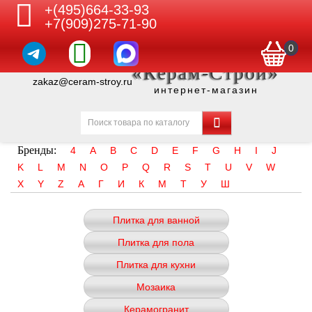
+(495)664-33-93
+7(909)275-71-90
0
«Керам-Строй»
zakaz@ceram-stroy.ru
интернет-магазин
Бренды:
4
A
B
C
D
E
F
G
H
I
J
K
L
M
N
O
P
Q
R
S
T
U
V
W
X
Y
Z
А
Г
И
К
М
Т
У
Ш
Плитка для ванной
Плитка для пола
Плитка для кухни
Мозаика
Керамогранит