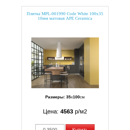
Плитка MPL-001990 Code White 100x35
10мм матовая APE Ceramica
Размеры:
35
x
100
см
Цена:
4563
р/м2
Купить