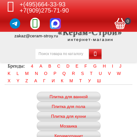
+(495)664-33-93
+7(909)275-71-90
0
«Керам-Строй»
zakaz@ceram-stroy.ru
интернет-магазин
Бренды:
4
A
B
C
D
E
F
G
H
I
J
K
L
M
N
O
P
Q
R
S
T
U
V
W
X
Y
Z
А
Г
И
К
М
Т
У
Ш
Плитка для ванной
Плитка для пола
Плитка для кухни
Мозаика
Керамогранит