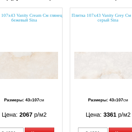
 107x43 Vanity Cream См глянец
Плитка 107x43 Vanity Grey См 
бежевый Sina
серый Sina
Размеры:
43
x
107
см
Размеры:
43
x
107
см
Цена:
2067
р/м2
Цена:
3361
р/м2