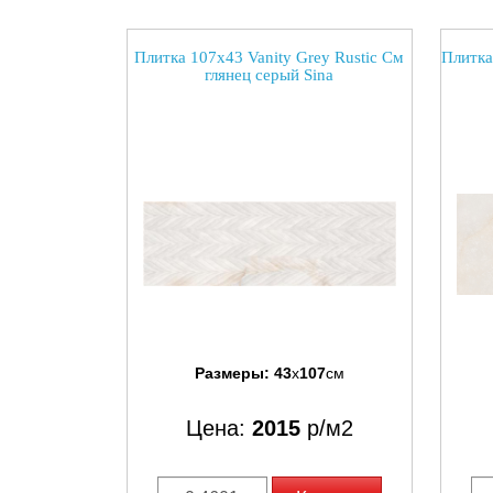
Плитка 107x43 Vanity Grey Rustic См
Плитка
глянец серый Sina
Размеры:
43
x
107
см
Цена:
2015
р/м2