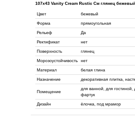
107x43 Vanity Cream Rustic См глянец бежевы
Цвет
бежевый
Форма
прямоугольная
Рельеф
Да
Ректификат
нет
Поверхность
глянец
Морозоустойчивость
нет
Материал
белая глина
Назначение
декоративная плитка, наст
для ванной, для гостиной, 
Помещение
фартук
Дизайн
ёлочка, под мрамор