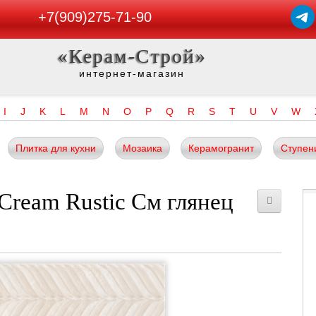
+7(909)275-71-90
«Керам-Строй»
интернет-магазин
I
J
K
L
M
N
O
P
Q
R
S
T
U
V
W
Плитка для кухни
Мозаика
Керамогранит
Ступен
Cream Rustic См глянец