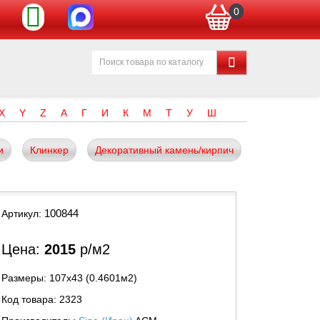
0
X
Y
Z
А
Г
И
К
М
Т
У
Ш
и
Клинкер
Декоративный камень/кирпич
100844
Артикул:
Цена:
2015
р/м2
Размеры: 107х43 (0.4601м2)
Код товара: 2323