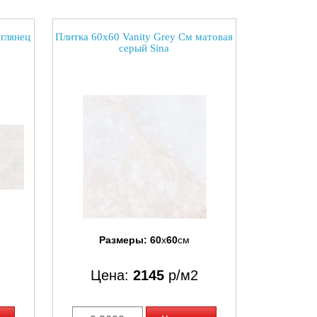
глянец
Плитка 60x60 Vanity Grey См матовая
серый Sina
Размеры:
60
x
60
см
Цена:
2145
р/м2