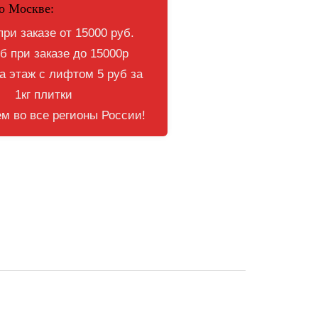
о Москве:
при заказе от 15000 руб.
б при заказе до 15000р
 этаж с лифтом 5 руб за
1кг плитки
м во все регионы России!