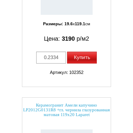
Размеры:
19.6
x
119.1
см
Цена:
3190
р/м2
Купить
Артикул: 102352
Керамогранит Амели капучино
LP2012G0131R8 +гл. чернила глазурованная
матовая 119x20 Laparet