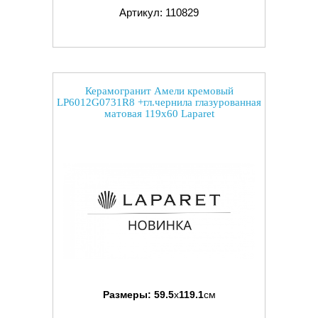
Артикул: 110829
Керамогранит Амели кремовый
LP6012G0731R8 +гл.чернила глазурованная
матовая 119x60 Laparet
Размеры:
59.5
x
119.1
см