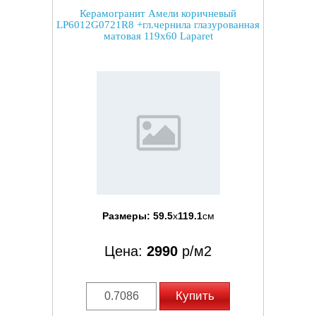
Керамогранит Амели коричневый
LP6012G0721R8 +гл.чернила глазурованная
матовая 119x60 Laparet
Размеры:
59.5
x
119.1
см
Цена:
2990
р/м2
Купить