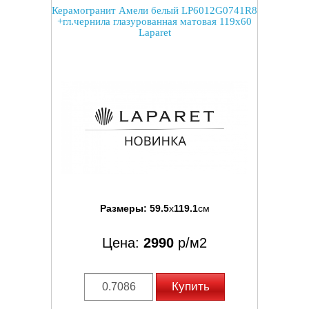
Керамогранит Амели белый LP6012G0741R8
+гл.чернила глазурованная матовая 119x60
Laparet
Размеры:
59.5
x
119.1
см
Цена:
2990
р/м2
Купить