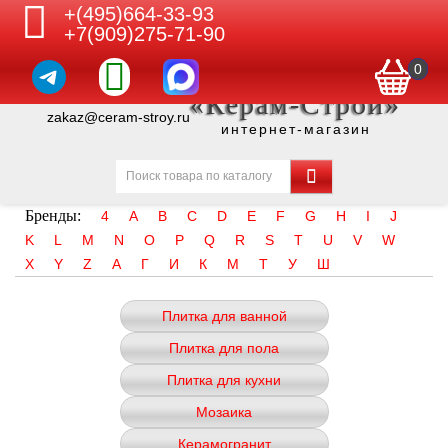
+(495)664-33-93
+7(909)275-71-90
0
«Керам-Строй»
zakaz@ceram-stroy.ru
интернет-магазин
Бренды:
4
A
B
C
D
E
F
G
H
I
J
K
L
M
N
O
P
Q
R
S
T
U
V
W
X
Y
Z
А
Г
И
К
М
Т
У
Ш
Плитка для ванной
Плитка для пола
Плитка для кухни
Мозаика
Керамогранит