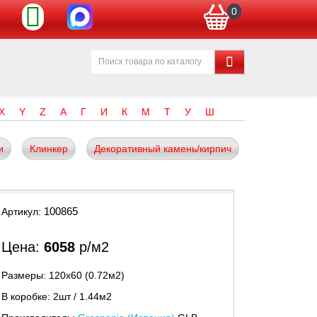
0
X
Y
Z
А
Г
И
К
М
Т
У
Ш
и
Клинкер
Декоративный камень/кирпич
100865
Артикул:
Цена:
6058
р/м2
Размеры: 120х60 (0.72м2)
В коробке: 2шт / 1.44м2