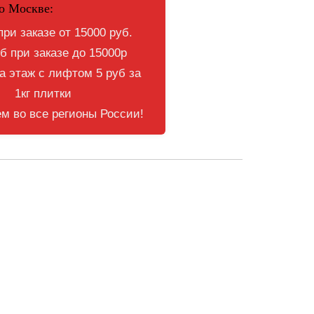
о Москве:
при заказе от 15000 руб.
б при заказе до 15000р
 этаж с лифтом 5 руб за
1кг плитки
м во все регионы России!