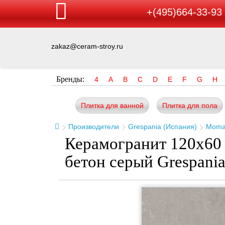
+(495)664-33-93
zakaz@ceram-stroy.ru
Бренды:
4
A
B
C
D
E
F
G
H
Плитка для ванной
Плитка для пола
Производители
Grespania (Испания)
Mom
Керамогранит 120x60 
бетон серый Grespani