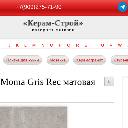
+7(909)275-71-90
«Керам-Строй»
интернет-магазин
I
J
K
L
M
N
O
P
Q
R
S
T
U
V
W
Плитка для кухни
Мозаика
Керамогранит
Ступен
a
Moma Gris Rec матовая
a