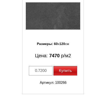
Размеры:
60
x
120
см
Цена:
7470
р/м2
Купить
Артикул: 100266