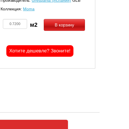
Производитель:
Grespania (Испания)
GLB
Коллекция:
Moma
В корзину
Хотите дешевле? Звоните!