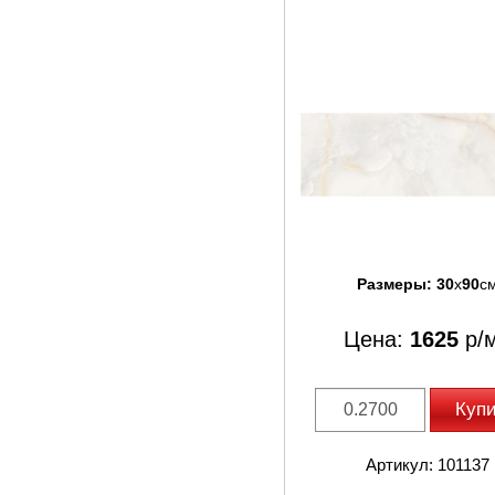
Размеры:
30
x
90
с
Цена:
1625
р/
Куп
Артикул: 101137