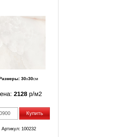
Размеры:
30
x
30
см
ена:
2128
р/м2
Купить
Артикул: 100232