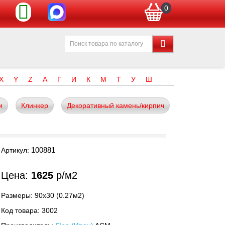
0
X
Y
Z
А
Г
И
К
М
Т
У
Ш
и
Клинкер
Декоративный камень/кирпич
100881
Артикул:
Цена:
1625
р/м2
Размеры: 90х30 (0.27м2)
Код товара: 3002