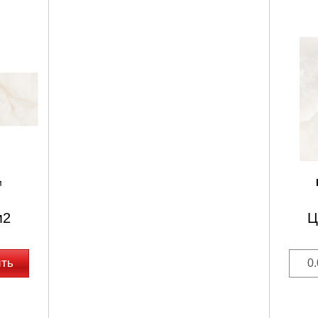
м
м2
Ц
ить