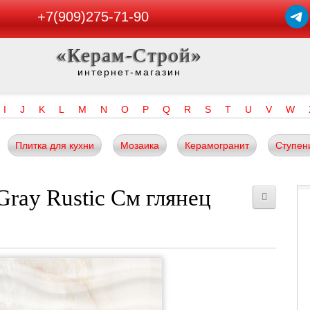
+7(909)275-71-90
«Керам-Строй»
интернет-магазин
I
J
K
L
M
N
O
P
Q
R
S
T
U
V
W
Плитка для кухни
Мозаика
Керамогранит
Ступен
Gray Rustic См глянец