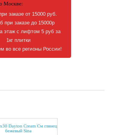
о Москве:
при заказе от 15000 руб.
б при заказе до 15000р
 этаж с лифтом 5 руб за
1кг плитки
м во все регионы России!
x30 Dayton Cream См глянец
бежевый Sina