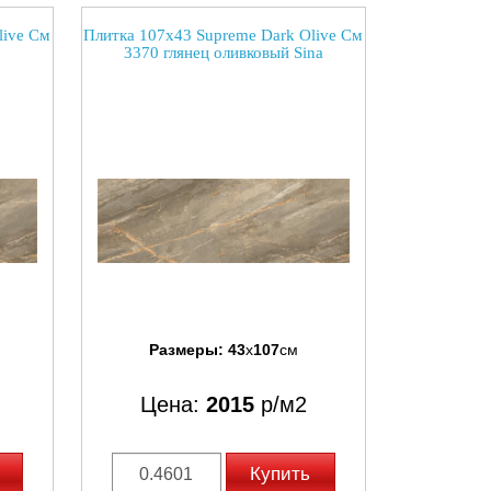
live См
Плитка 107x43 Supreme Dark Olive См
3370 глянец оливковый Sina
Размеры:
43
x
107
см
Цена:
2015
р/м2
Купить