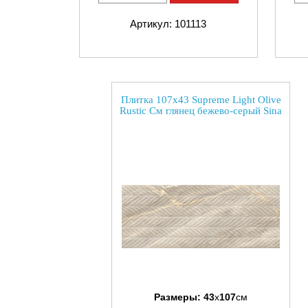
Артикул: 101113
Плитка 107x43 Supreme Light Olive
Rustic См глянец бежево-серый Sina
Размеры:
43
x
107
см