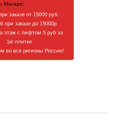
о Москве:
при заказе от 15000 руб.
б при заказе до 15000р
 этаж с лифтом 5 руб за
1кг плитки
м во все регионы России!