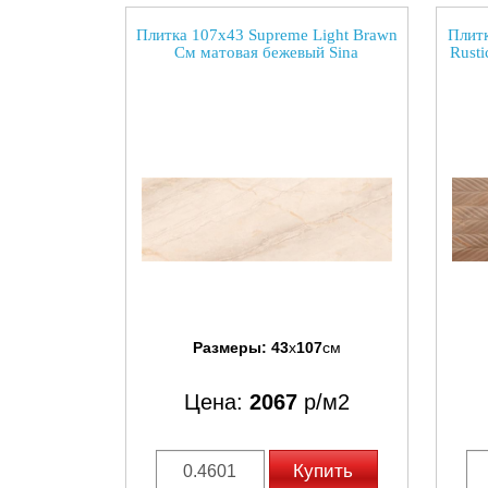
Плитка 107x43 Supreme Light Brawn
Плитк
См матовая бежевый Sina
Rust
Размеры:
43
x
107
см
Цена:
2067
р/м2
Купить