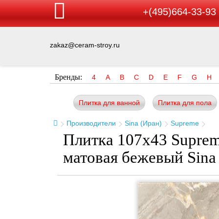
+(495)664-33-93
zakaz@ceram-stroy.ru
Бренды:
4
A
B
C
D
E
F
G
H
Плитка для ванной
Плитка для пола
Производители
Sina (Иран)
Supreme
Плитка 107x43 Suprem
матовая бежевый Sina