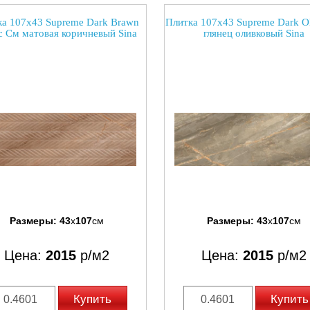
а 107x43 Supreme Dark Brawn
Плитка 107x43 Supreme Dark O
ic См матовая коричневый Sina
глянец оливковый Sina
Размеры:
43
x
107
см
Размеры:
43
x
107
см
Цена:
2015
р/м2
Цена:
2015
р/м2
Купить
Купить