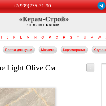
+7(909)275-71-90
«Керам-Строй»
интернет-магазин
I
J
K
L
M
N
O
P
Q
R
S
T
U
V
W
Плитка для кухни
Мозаика
Керамогранит
Ступен
e Light Olive См