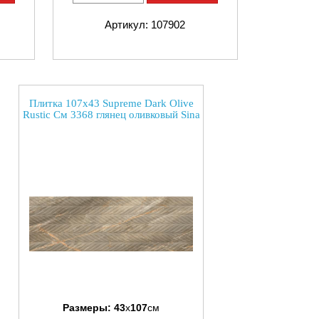
Артикул: 107902
Плитка 107x43 Supreme Dark Olive
Rustic См 3368 глянец оливковый Sina
Размеры:
43
x
107
см