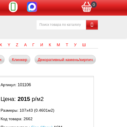
0
X
Y
Z
А
Г
И
К
М
Т
У
Ш
и
Клинкер
Декоративный камень/кирпич
101106
Артикул:
Цена:
2015
р/м2
Размеры: 107х43 (0.4601м2)
Код товара: 2662