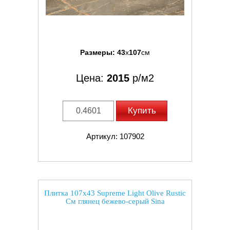
Размеры:
43
x
107
см
Цена:
2015
р/м2
Купить
Артикул: 107902
Плитка 107x43 Supreme Light Olive Rustic
См глянец бежево-серый Sina