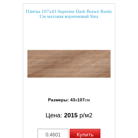
Плитка 107x43 Supreme Dark Brawn Rustic
См матовая коричневый Sina
Размеры:
43
x
107
см
Цена:
2015
р/м2
Купить