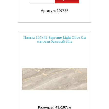
Артикул: 107898
Плитка 107x43 Supreme Light Olive См
матовая бежевый Sina
Размеры:
43
x
107
см