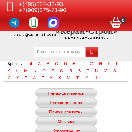
+(495)664-33-93
+7(909)275-71-90
0
«Керам-Строй»
zakaz@ceram-stroy.ru
интернет-магазин
Бренды:
4
A
B
C
D
E
F
G
H
I
J
K
L
M
N
O
P
Q
R
S
T
U
V
W
X
Y
Z
А
Г
И
К
М
Т
У
Ш
Плитка для ванной
Плитка для пола
Плитка для кухни
Мозаика
Керамогранит