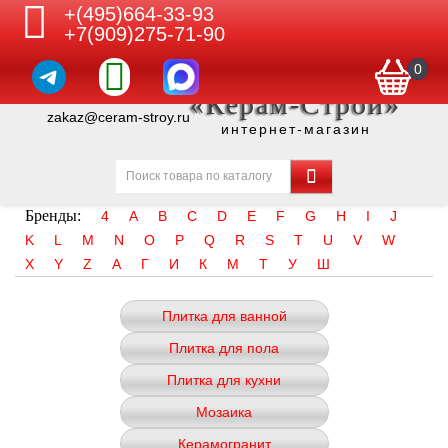
+(495)664-33-93
+7(909)275-71-90
0
«Керам-Строй»
zakaz@ceram-stroy.ru
интернет-магазин
Бренды:
4
A
B
C
D
E
F
G
H
I
J
K
L
M
N
O
P
Q
R
S
T
U
V
W
X
Y
Z
А
Г
И
К
М
Т
У
Ш
Плитка для ванной
Плитка для пола
Плитка для кухни
Мозаика
Керамогранит