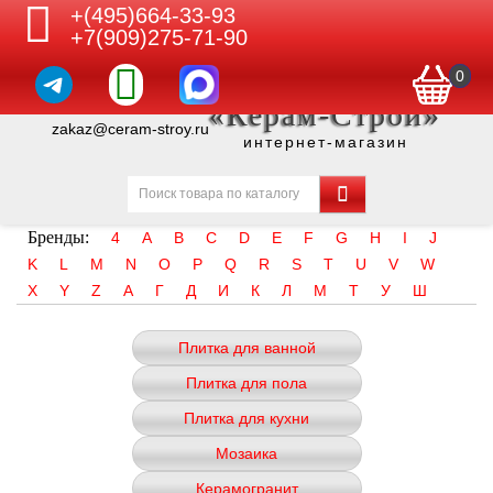
+(495)664-33-93
+7(909)275-71-90
0
«Керам-Строй»
zakaz@ceram-stroy.ru
интернет-магазин
Бренды:
4
A
B
C
D
E
F
G
H
I
J
K
L
M
N
O
P
Q
R
S
T
U
V
W
X
Y
Z
А
Г
Д
И
К
Л
М
Т
У
Ш
Плитка для ванной
Плитка для пола
Плитка для кухни
Мозаика
Керамогранит