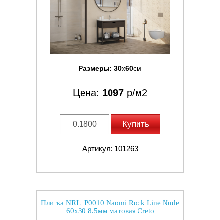
Размеры:
30
x
60
см
Цена:
1097
р/м2
Купить
Артикул: 101263
Плитка NRL_P0010 Naomi Rock Line Nude
60x30 8.5мм матовая Creto