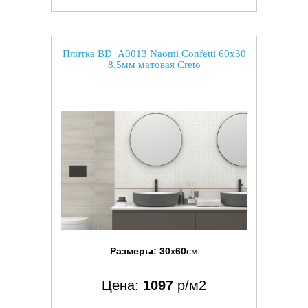
Плитка BD_A0013 Naomi Confetti 60x30
8.5мм матовая Creto
Размеры:
30
x
60
см
Цена:
1097
р/м2