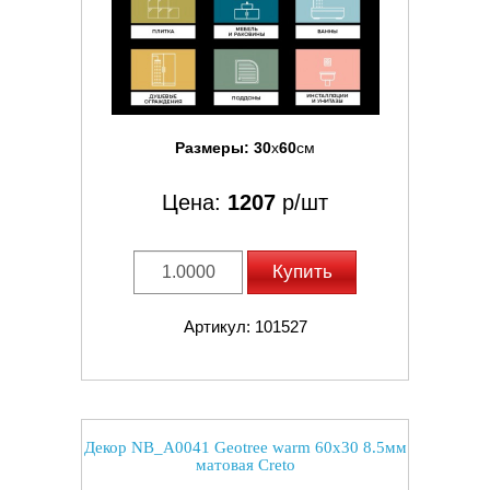
Размеры:
30
x
60
см
Цена:
1207
р/шт
Купить
Артикул: 101527
Декор NB_A0041 Geotree warm 60x30 8.5мм
матовая Creto