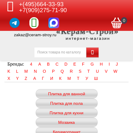
+(495)664-33-93
+7(909)275-71-90
0
«Керам-Строй»
zakaz@ceram-stroy.ru
интернет-магазин
Бренды:
4
A
B
C
D
E
F
G
H
I
J
K
L
M
N
O
P
Q
R
S
T
U
V
W
X
Y
Z
А
Г
И
К
М
Т
У
Ш
Плитка для ванной
Плитка для пола
Плитка для кухни
Мозаика
Керамогранит