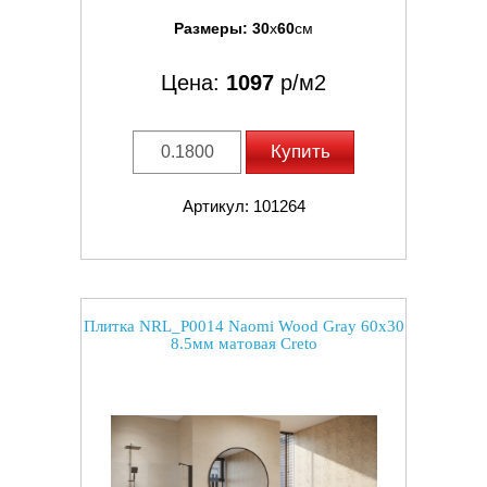
Размеры:
30
x
60
см
Цена:
1097
р/м2
Купить
Артикул: 101264
Плитка NRL_P0014 Naomi Wood Gray 60x30
8.5мм матовая Creto