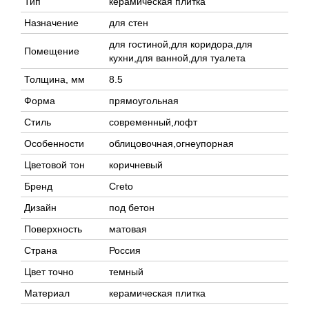
Тип
керамическая плитка
Назначение
для стен
для гостиной,для коридора,для
Помещение
кухни,для ванной,для туалета
Толщина, мм
8.5
Форма
прямоугольная
Стиль
современный,лофт
Особенности
облицовочная,огнеупорная
Цветовой тон
коричневый
Бренд
Creto
Дизайн
под бетон
Поверхность
матовая
Страна
Россия
Цвет точно
темный
Материал
керамическая плитка