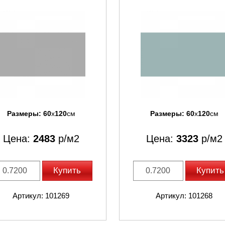
Размеры:
60
x
120
см
Размеры:
60
x
120
см
Цена:
2483
р/м2
Цена:
3323
р/м2
Купить
Купить
Артикул: 101269
Артикул: 101268