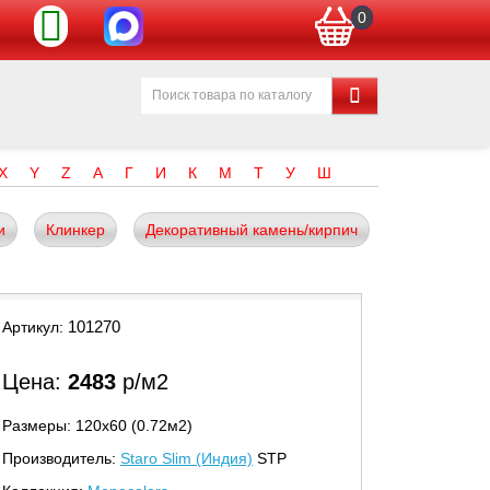
0
X
Y
Z
А
Г
И
К
М
Т
У
Ш
и
Клинкер
Декоративный камень/кирпич
101270
Артикул:
Цена:
2483
р/м2
Размеры: 120х60 (0.72м2)
Производитель:
Staro Slim (Индия)
STP