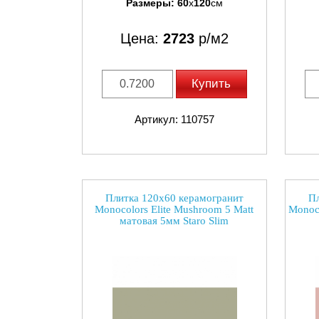
Размеры:
60
x
120
см
Цена:
2723
р/м2
Купить
Артикул: 110757
Плитка 120x60 керамогранит
Пл
Monocolors Elite Mushroom 5 Matt
Monoco
матовая 5мм Staro Slim