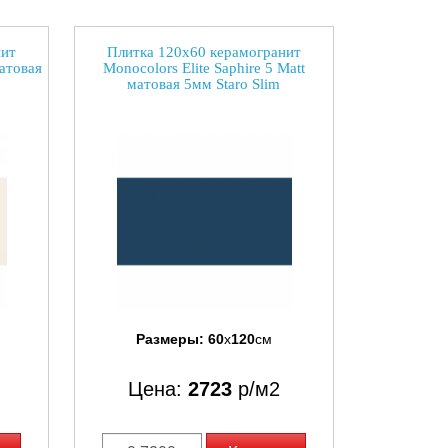
нит
Плитка 120x60 керамогранит
матовая
Monocolors Elite Saphire 5 Matt
матовая 5мм Staro Slim
Размеры:
60
x
120
см
Цена:
2723
р/м2