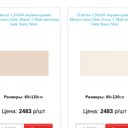
итка 120x60 керамогранит
Плитка 120x60 керамогра
lors Elite Warm 5 Matt матовая
Monocolors Elite Ivory 5 Matt 
5мм Staro Slim
5мм Staro Slim
Размеры:
60
x
120
см
Размеры:
60
x
120
см
Цена:
2483
р/шт
Цена:
2483
р/шт