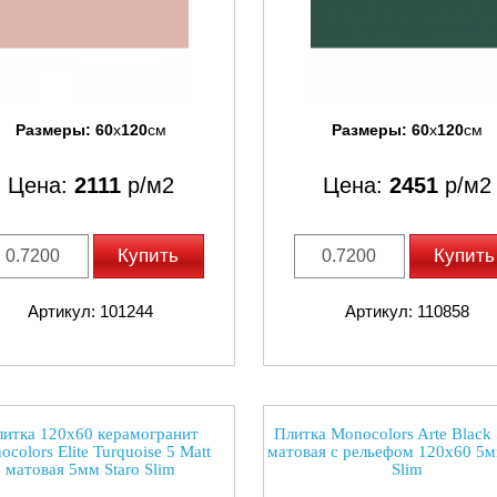
Размеры:
60
x
120
см
Размеры:
60
x
120
см
Цена:
2111
р/м2
Цена:
2451
р/м2
Купить
Купить
Артикул: 101244
Артикул: 110858
итка 120x60 керамогранит
Плитка Monocolors Arte Black 
colors Elite Turquoise 5 Matt
матовая с рельефом 120x60 5м
матовая 5мм Staro Slim
Slim