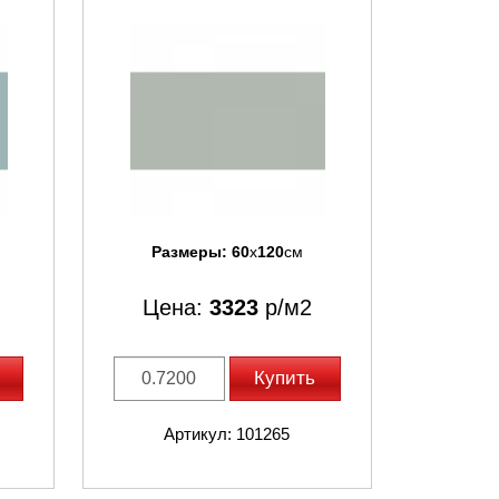
Размеры:
60
x
120
см
Цена:
3323
р/м2
Купить
Артикул: 101265