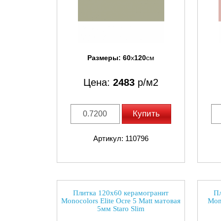
Размеры:
60
x
120
см
Цена:
2483
р/м2
Купить
Артикул: 110796
Плитка 120x60 керамогранит
Пл
Monocolors Elite Ocre 5 Matt матовая
Mono
5мм Staro Slim