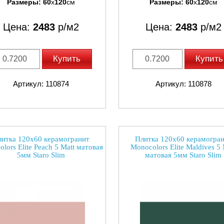
Размеры:
60
x
120
см
Размеры:
60
x
120
см
Цена:
2483
р/м2
Цена:
2483
р/м2
Купить
Купить
Артикул: 110874
Артикул: 110878
итка 120x60 керамогранит
Плитка 120x60 керамогра
lors Elite Peach 5 Matt матовая
Monocolors Elite Maldives 5 
5мм Staro Slim
матовая 5мм Staro Slim