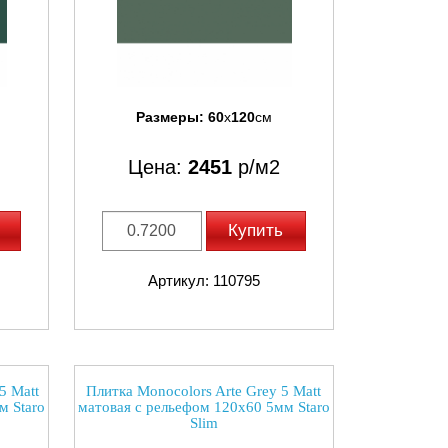
Размеры:
60
x
120
см
Цена:
2451
р/м2
Купить
Артикул: 110795
5 Matt
Плитка Monocolors Arte Grey 5 Matt
м Staro
матовая с рельефом 120x60 5мм Staro
Slim