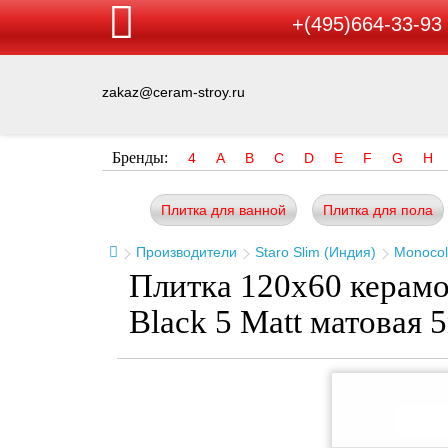
+(495)664-33-93
zakaz@ceram-stroy.ru
Бренды:
4
A
B
C
D
E
F
G
H
Плитка для ванной
Плитка для пола
Производители
Staro Slim (Индия)
Monocol
Плитка 120x60 керамо
Black 5 Matt матовая 