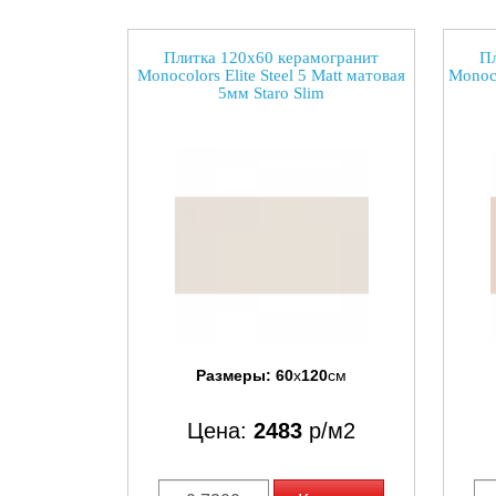
Плитка 120x60 керамогранит
Пл
Monocolors Elite Steel 5 Matt матовая
Monoco
5мм Staro Slim
Размеры:
60
x
120
см
Цена:
2483
р/м2