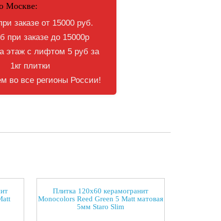
о Москве:
при заказе от 15000 руб.
б при заказе до 15000р
 этаж с лифтом 5 руб за
1кг плитки
м во все регионы России!
нит
Плитка 120x60 керамогранит
Matt
Monocolors Reed Green 5 Matt матовая
5мм Staro Slim