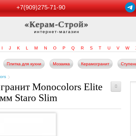
+7(909)275-71-90
«Керам-Строй»
интернет-магазин
I
J
K
L
M
N
O
P
Q
R
S
T
U
V
W
Плитка для кухни
Мозаика
Керамогранит
Ступен
ors
гранит Monocolors Elite
5мм Staro Slim