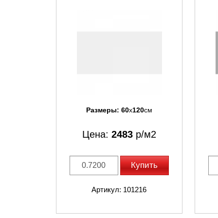
Размеры:
60
x
120
см
Цена:
2483
р/м2
Купить
Артикул: 101216