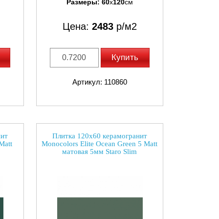
Размеры:
60
x
120
см
Цена:
2483
р/м2
Купить
Артикул: 110860
нит
Плитка 120x60 керамогранит
Matt
Monocolors Elite Ocean Green 5 Matt
матовая 5мм Staro Slim