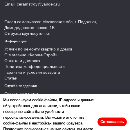
Email: ceramstroy@yandex.ru
Склад самовывоза: Московская обл, г. Подольск,
Домодедовское шоссе, 1В
Отгрузка круглосуточно.
Информация
Услуги по ремонту квартир и домов
О магазине «Керам-Строй»
Оплата и доставка
Политика конфиденциальности
Гарантии и условия возврата
Статьи
Служба поддержки
Связаться с нами
Отзывы
Мы используем cookie-файлы, IP-адреса и данные
Производители
об устройствах для аналитики, чтобы ваше
Карта сайта
посещение сайта было удобным и
персонализированным. Вы можете отключить
Соглашаюсь
cookie-файлы в настройках вашего браузера.
Продолжая пользоваться нашим сайтом, вы даете