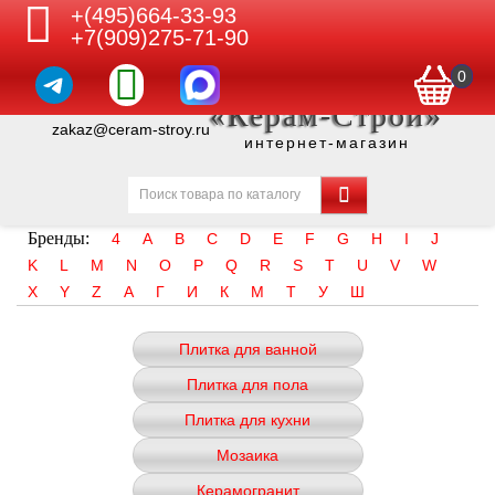
+(495)664-33-93
+7(909)275-71-90
0
«Керам-Строй»
zakaz@ceram-stroy.ru
интернет-магазин
Бренды:
4
A
B
C
D
E
F
G
H
I
J
K
L
M
N
O
P
Q
R
S
T
U
V
W
X
Y
Z
А
Г
И
К
М
Т
У
Ш
Плитка для ванной
Плитка для пола
Плитка для кухни
Мозаика
Керамогранит