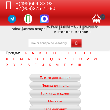
+(495)664-33-93
+7(909)275-71-90
0
«Керам-Строй»
zakaz@ceram-stroy.ru
интернет-магазин
Бренды:
4
A
B
C
D
E
F
G
H
I
J
K
L
M
N
O
P
Q
R
S
T
U
V
W
X
Y
Z
А
Г
И
К
М
Т
У
Ш
Плитка для ванной
Плитка для пола
Плитка для кухни
Мозаика
Керамогранит