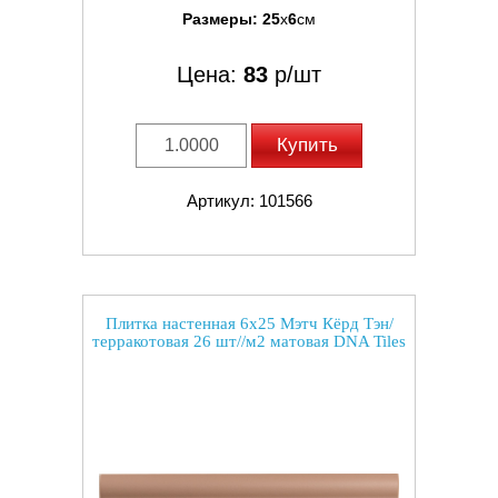
Размеры:
25
x
6
см
Цена:
83
р/шт
Купить
Артикул: 101566
Плитка настенная 6x25 Мэтч Кёрд Тэн/
терракотовая 26 шт//м2 матовая DNA Tiles