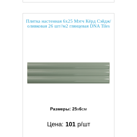
Плитка настенная 6x25 Мэтч Кёрд Сэйдж/
оливковая 26 шт//м2 глянцевая DNA Tiles
Размеры:
25
x
6
см
Цена:
101
р/шт