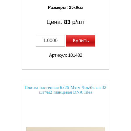
Размеры:
25
x
6
см
Цена:
83
р/шт
Купить
Артикул: 101482
Плитка настенная 6x25 Мэтч Чок/белая 32
шт//м2 глянцевая DNA Tiles