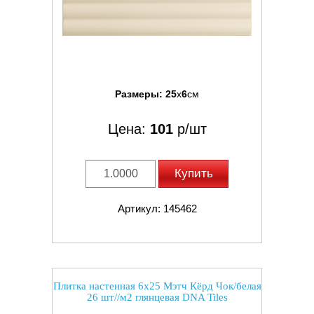
Размеры:
25
x
6
см
Цена:
101
р/шт
Купить
Артикул: 145462
Плитка настенная 6x25 Мэтч Кёрд Чок/белая
26 шт//м2 глянцевая DNA Tiles