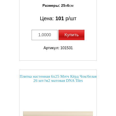
Размеры:
25
x
6
см
Цена:
101
р/шт
Купить
Артикул: 101531
Плитка настенная 6x25 Мэтч Кёрд Чок/белая
26 шт//м2 матовая DNA Tiles