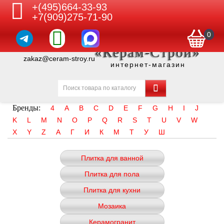
+(495)664-33-93
+7(909)275-71-90
0
«Керам-Строй»
zakaz@ceram-stroy.ru
интернет-магазин
Бренды:
4
A
B
C
D
E
F
G
H
I
J
K
L
M
N
O
P
Q
R
S
T
U
V
W
X
Y
Z
А
Г
И
К
М
Т
У
Ш
Плитка для ванной
Плитка для пола
Плитка для кухни
Мозаика
Керамогранит