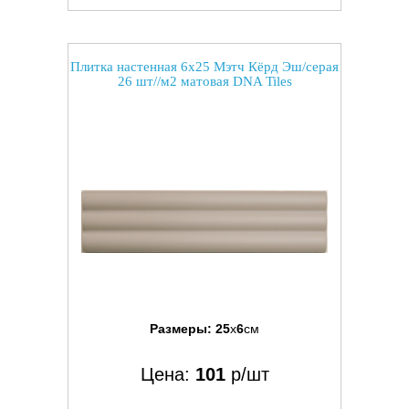
Плитка настенная 6x25 Мэтч Кёрд Эш/серая
26 шт//м2 матовая DNA Tiles
Размеры:
25
x
6
см
Цена:
101
р/шт