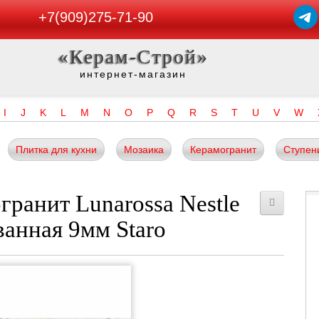
+7(909)275-71-90
«Керам-Строй»
интернет-магазин
I
J
K
L
M
N
O
P
Q
R
S
T
U
V
W
Плитка для кухни
Мозаика
Керамогранит
Ступен
гранит Lunarossa Nestle
ванная 9мм Staro