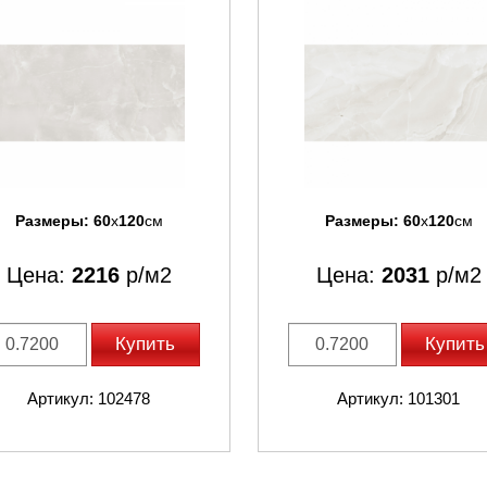
Размеры:
60
x
120
см
Размеры:
60
x
120
см
Цена:
2216
р/м2
Цена:
2031
р/м2
Купить
Купить
Артикул: 102478
Артикул: 101301