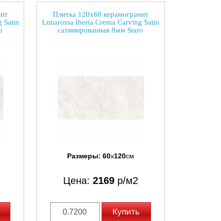
нит
Плитка 120x60 керамогранит
 Satin
Lunarossa Iberia Crema Carving Satin
o
сатинированная 8мм Staro
Размеры:
60
x
120
см
Цена:
2169
р/м2
Купить