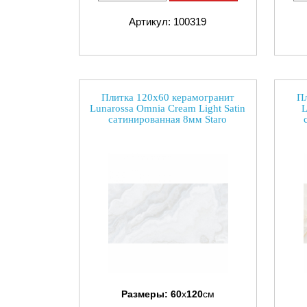
Артикул: 100319
Плитка 120x60 керамогранит
Пл
Lunarossa Omnia Cream Light Satin
L
сатинированная 8мм Staro
Размеры:
60
x
120
см