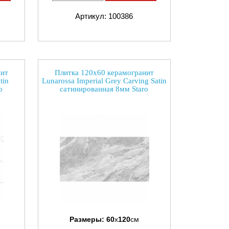
Артикул: 100386
нит
Плитка 120x60 керамогранит
tin
Lunarossa Imperial Grey Carving Satin
o
сатинированная 8мм Staro
Размеры:
60
x
120
см