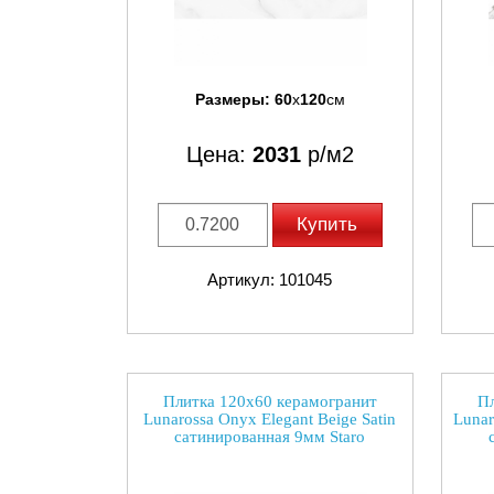
Размеры:
60
x
120
см
Цена:
2031
р/м2
Купить
Артикул: 101045
Плитка 120x60 керамогранит
Пл
Lunarossa Onyx Elegant Beige Satin
Lunar
сатинированная 9мм Staro