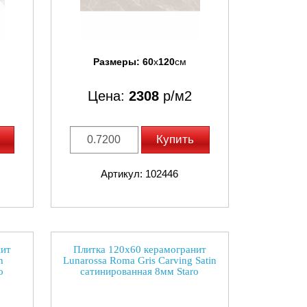
Размеры:
60
x
120
см
Цена:
2308
р/м2
Купить
Артикул: 102446
нит
Плитка 120x60 керамогранит
n
Lunarossa Roma Gris Carving Satin
o
сатинированная 8мм Staro