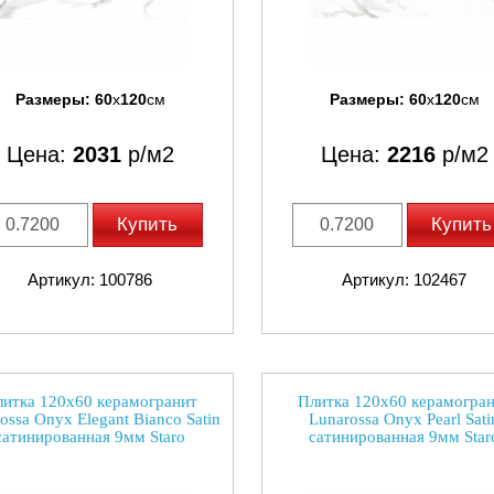
Размеры:
60
x
120
см
Размеры:
60
x
120
см
Цена:
2031
р/м2
Цена:
2216
р/м2
Купить
Купить
Артикул: 100786
Артикул: 102467
итка 120x60 керамогранит
Плитка 120x60 керамогра
ossa Onyx Elegant Bianco Satin
Lunarossa Onyx Pearl Sati
сатинированная 9мм Staro
сатинированная 9мм Star