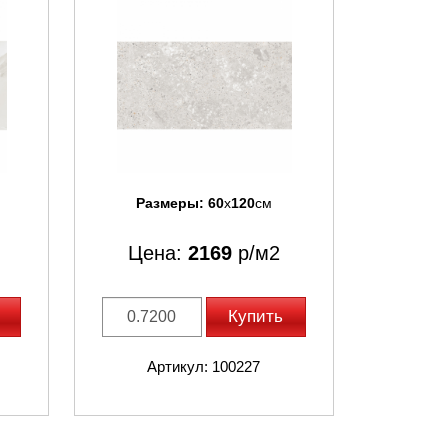
Размеры:
60
x
120
см
Цена:
2169
р/м2
Купить
Артикул: 100227