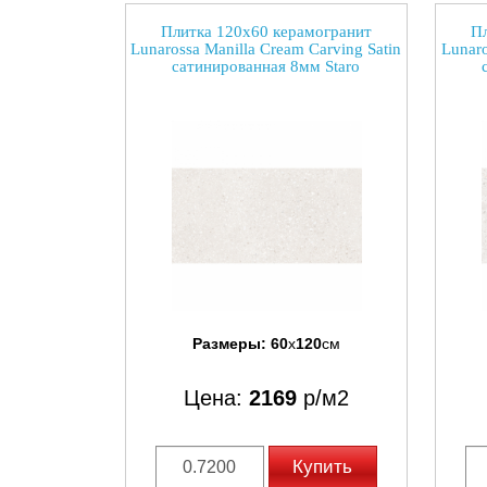
Плитка 120x60 керамогранит
Пл
Lunarossa Manilla Cream Carving Satin
Lunaro
сатинированная 8мм Staro
Размеры:
60
x
120
см
Цена:
2169
р/м2
Купить