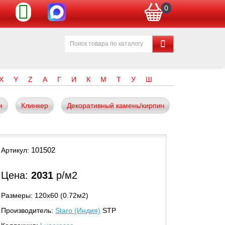
0
X
Y
Z
А
Г
И
К
М
Т
У
Ш
и
Клинкер
Декоративный камень/кирпич
101502
Артикул:
Цена:
2031
р/м2
Размеры: 120х60 (0.72м2)
Производитель:
Staro (Индия)
STP