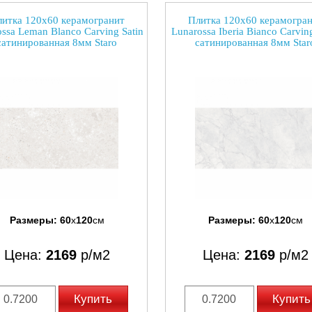
итка 120x60 керамогранит
Плитка 120x60 керамогра
ssa Leman Blanco Carving Satin
Lunarossa Iberia Bianco Carving
сатинированная 8мм Staro
сатинированная 8мм Star
Размеры:
60
x
120
см
Размеры:
60
x
120
см
Цена:
2169
р/м2
Цена:
2169
р/м2
Купить
Купить