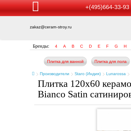
+(495)664-33-93
zakaz@ceram-stroy.ru
Бренды:
4
A
B
C
D
E
F
G
H
Плитка для ванной
Плитка для пола
Производители
Staro (Индия)
Lunarossa
Плитка 120x60 керамо
Bianco Satin сатиниро