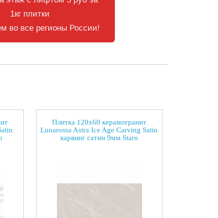
1кг плитки
м во все регионы России!
нит
Плитка 120x60 керамогранит
atin
Lunarossa Astra Ice Age Carving Satin
o
карвинг сатин 9мм Staro