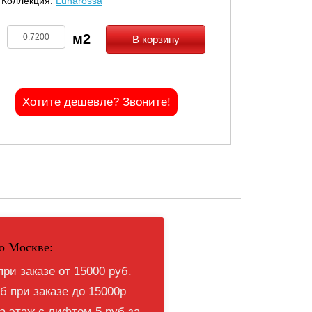
Коллекция:
Lunarossa
В корзину
Хотите дешевле? Звоните!
о Москве:
при заказе от 15000 руб.
б при заказе до 15000р
 этаж с лифтом 5 руб за