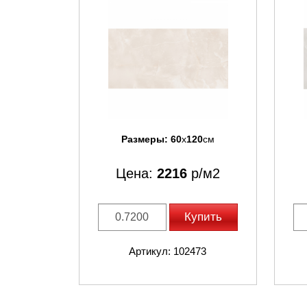
Размеры:
60
x
120
см
Цена:
2216
р/м2
Купить
Артикул: 102473