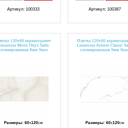
Артикул: 100333
Артикул: 100387
итка 120x60 керамогранит
Плитка 120x60 керамогра
unarossa Moon Onyx Satin
Lunarossa Ariston Classic Sa
сатинированная 8мм Staro
сатинированная 9мм Star
Размеры:
60
x
120
см
Размеры:
60
x
120
см