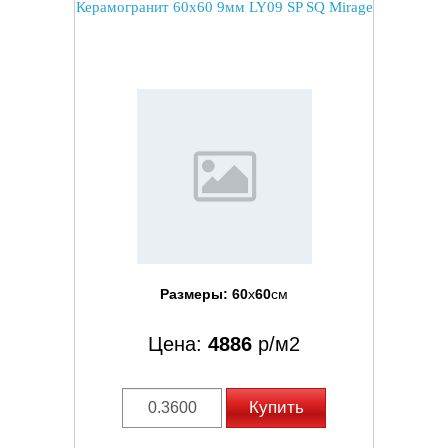
Керамогранит 60x60 9мм LY09 SP SQ Mirage
Размеры:
60
x
60
см
Цена:
4886
р/м2
Купить