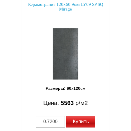
Керамогранит 120x60 9мм LY09 SP SQ
Mirage
Размеры:
60
x
120
см
Цена:
5563
р/м2
Купить