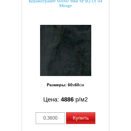
Керамогранит 60x60 9мм SP SQ LY 04
Mirage
Размеры:
60
x
60
см
Цена:
4886
р/м2
Купить