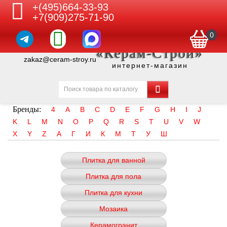
+(495)664-33-93
+7(909)275-71-90
0
«Керам-Строй»
zakaz@ceram-stroy.ru
интернет-магазин
Бренды:
4
A
B
C
D
E
F
G
H
I
J
K
L
M
N
O
P
Q
R
S
T
U
V
W
X
Y
Z
А
Г
И
К
М
Т
У
Ш
Плитка для ванной
Плитка для пола
Плитка для кухни
Мозаика
Керамогранит