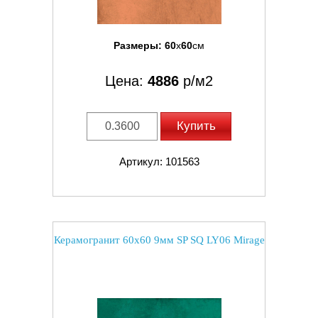
Размеры:
60
x
60
см
Цена:
4886
р/м2
Купить
Артикул: 101563
Керамогранит 60x60 9мм SP SQ LY06 Mirage