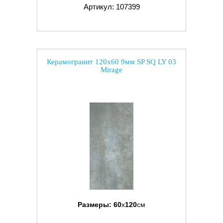
Артикул: 107399
Керамогранит 120x60 9мм SP SQ LY 03
Mirage
Размеры:
60
x
120
см