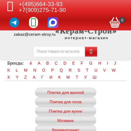
+(495)664-33-93
+7(909)275-71-90
0
«Керам-Строй»
zakaz@ceram-stroy.ru
интернет-магазин
Бренды:
4
A
B
C
D
E
F
G
H
I
J
K
L
M
N
O
P
Q
R
S
T
U
V
W
X
Y
Z
А
Г
И
К
М
Т
У
Ш
Плитка для ванной
Плитка для пола
Плитка для кухни
Мозаика
Керамогранит