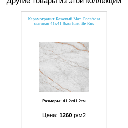
Другие товары из этой коллекции
Керамогранит Бежевый Мат. Роса/rosa
матовая 41x41 8мм Eurotile Rus
Размеры:
41.2
x
41.2
см
Цена:
1260
р/м2