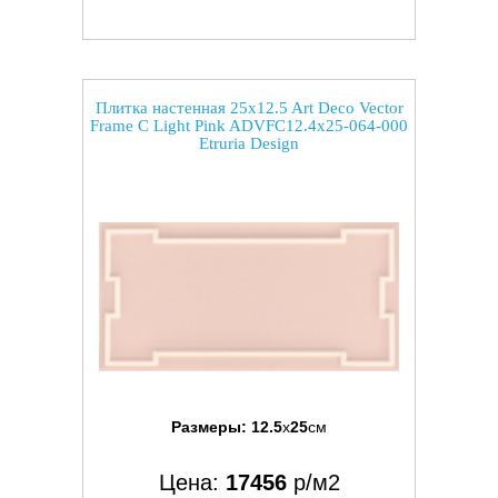
Плитка настенная 25x12.5 Art Deco Vector
Frame C Light Pink ADVFC12.4x25-064-000
Etruria Design
Размеры:
12.5
x
25
см
Цена:
17456
р/м2