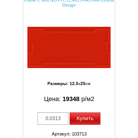
Frame C Red ADVFC12.4x25-042-000 Etruria
Design
Размеры:
12.5
x
25
см
Цена:
19348
р/м2
Купить
Артикул: 103713