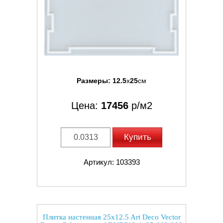
Размеры:
12.5
x
25
см
Цена:
17456
р/м2
Купить
Артикул: 103393
Плитка настенная 25x12.5 Art Deco Vector