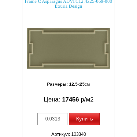
Frame C Asparagus ADVFC12.4x25-069-000
Etruria Design
Размеры:
12.5
x
25
см
Цена:
17456
р/м2
Купить
Артикул: 103340