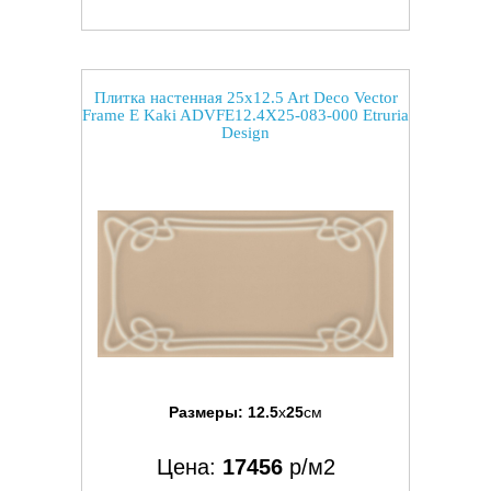
Плитка настенная 25x12.5 Art Deco Vector
Frame E Kaki ADVFE12.4X25-083-000 Etruria
Design
Размеры:
12.5
x
25
см
Цена:
17456
р/м2