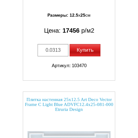
Размеры:
12.5
x
25
см
Цена:
17456
р/м2
Купить
Артикул: 103470
Плитка настенная 25x12.5 Art Deco Vector
Frame C Light Blue ADVFC12.4x25-081-000
Etruria Design