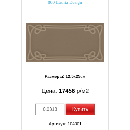
000 Etruria Design
Размеры:
12.5
x
25
см
Цена:
17456
р/м2
Купить
Артикул: 104001