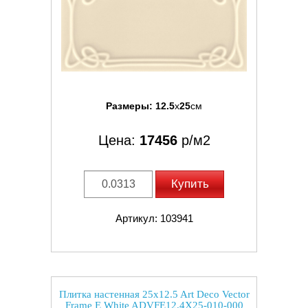
Размеры:
12.5
x
25
см
Цена:
17456
р/м2
Купить
Артикул: 103941
Плитка настенная 25x12.5 Art Deco Vector
Frame E White ADVFE12.4X25-010-000