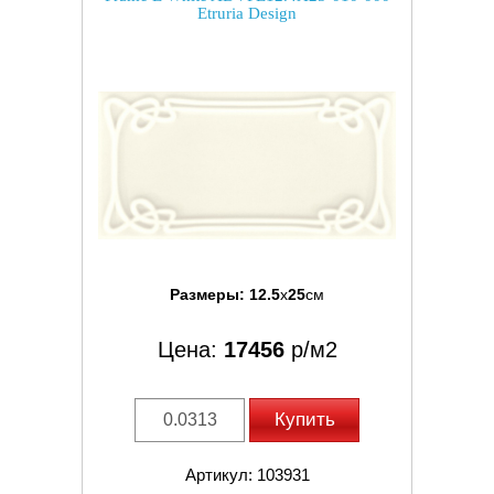
Etruria Design
Размеры:
12.5
x
25
см
Цена:
17456
р/м2
Купить
Артикул: 103931