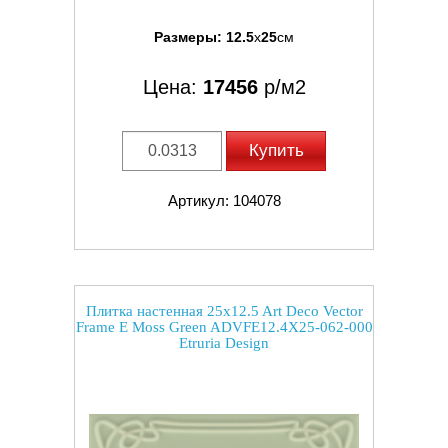
Размеры:
12.5
x
25
см
Цена:
17456
р/м2
Купить
Артикул: 104078
Плитка настенная 25x12.5 Art Deco Vector
Frame E Moss Green ADVFE12.4X25-062-000
Etruria Design