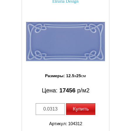
Etruria Design
Размеры:
12.5
x
25
см
Цена:
17456
р/м2
Купить
Артикул: 104312