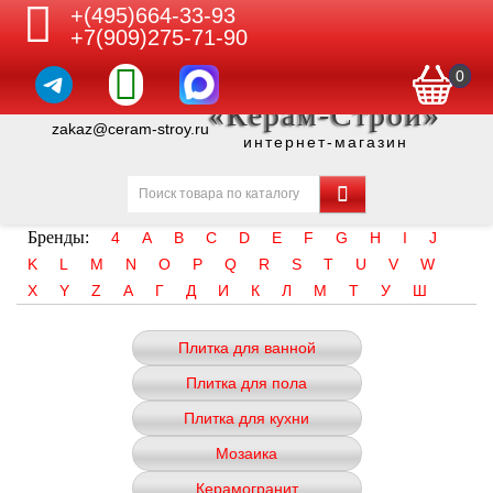
+(495)664-33-93
+7(909)275-71-90
0
«Керам-Строй»
zakaz@ceram-stroy.ru
интернет-магазин
Бренды:
4
A
B
C
D
E
F
G
H
I
J
K
L
M
N
O
P
Q
R
S
T
U
V
W
X
Y
Z
А
Г
Д
И
К
Л
М
Т
У
Ш
Плитка для ванной
Плитка для пола
Плитка для кухни
Мозаика
Керамогранит