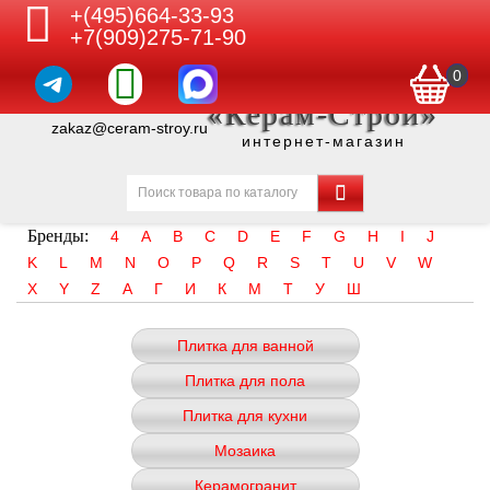
+(495)664-33-93
+7(909)275-71-90
0
«Керам-Строй»
zakaz@ceram-stroy.ru
интернет-магазин
Бренды:
4
A
B
C
D
E
F
G
H
I
J
K
L
M
N
O
P
Q
R
S
T
U
V
W
X
Y
Z
А
Г
И
К
М
Т
У
Ш
Плитка для ванной
Плитка для пола
Плитка для кухни
Мозаика
Керамогранит