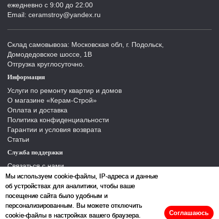
ежедневно с 9:00 до 22:00
Email: ceramstroy@yandex.ru
Склад самовывоза: Московская обл, г. Подольск,
Домодедовское шоссе, 1В
Отгрузка круглосуточно.
Информация
Услуги по ремонту квартир и домов
О магазине «Керам-Строй»
Оплата и доставка
Политика конфиденциальности
Гарантии и условия возврата
Статьи
Служба поддержки
Связаться с нами
Отзывы
Мы используем cookie-файлы, IP-адреса и данные
Производители
об устройствах для аналитики, чтобы ваше
Карта сайта
посещение сайта было удобным и
персонализированным. Вы можете отключить
Соглашаюсь
cookie-файлы в настройках вашего браузера.