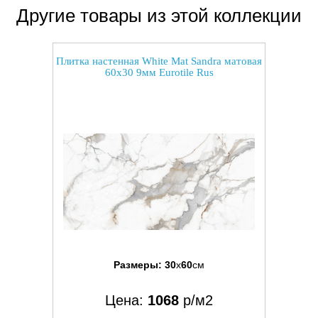
Другие товары из этой коллекции
Плитка настенная White Mat Sandra матовая
60x30 9мм Eurotile Rus
Размеры:
30
x
60
см
Цена:
1068
р/м2