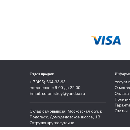
Отдел продаж
Информ
+ 7(495) 664-33-93
Услуги 
ежедневно с 9:00 до 22:00
О магаз
Email: ceramstroy@yandex.ru
Оплата 
Полити
Гаранти
Статьи
Склад самовывоза: Московская обл, г.
Подольск, Домодедовское шоссе, 1В
Отгрузка круглосуточно.