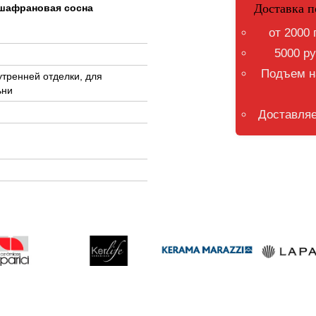
Доставка п
 шафрановая сосна
от 2000 
5000 ру
Подъем на
утренней отделки, для
ьни
Доставляе