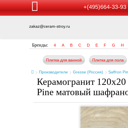
+(495)664-33-93
zakaz@ceram-stroy.ru
Бренды:
4
A
B
C
D
E
F
G
H
Плитка для ванной
Плитка для пола
Производители
Gresse (Россия)
Saffron Pi
Керамогранит 120x20 
Pine матовый шафрано