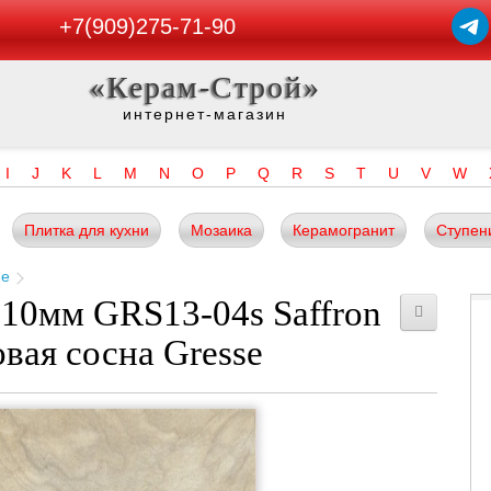
+7(909)275-71-90
«Керам-Строй»
интернет-магазин
I
J
K
L
M
N
O
P
Q
R
S
T
U
V
W
Плитка для кухни
Мозаика
Керамогранит
Ступен
ne
10мм GRS13-04s Saffron
вая сосна Gresse