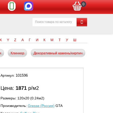
0
X
Y
Z
А
Г
И
К
М
Т
У
Ш
и
Клинкер
Декоративный камень/кирпич
101596
Артикул:
Цена:
1871
р/м2
Размеры: 120х20 (0.24м2)
Производитель:
Gresse (Россия)
GTA