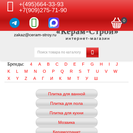
+(495)664-33-93
+7(909)275-71-90
0
«Керам-Строй»
zakaz@ceram-stroy.ru
интернет-магазин
Бренды:
4
A
B
C
D
E
F
G
H
I
J
K
L
M
N
O
P
Q
R
S
T
U
V
W
X
Y
Z
А
Г
И
К
М
Т
У
Ш
Плитка для ванной
Плитка для пола
Плитка для кухни
Мозаика
Керамогранит