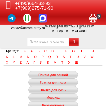
+(495)664-33-93
+7(909)275-71-90
0
«Керам-Строй»
zakaz@ceram-stroy.ru
интернет-магазин
Бренды:
4
A
B
C
D
E
F
G
H
I
J
K
L
M
N
O
P
Q
R
S
T
U
V
W
X
Y
Z
А
Г
И
К
М
Т
У
Ш
Плитка для ванной
Плитка для пола
Плитка для кухни
Мозаика
Керамогранит