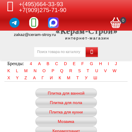
+(495)664-33-93
+7(909)275-71-90
0
«Керам-Строй»
zakaz@ceram-stroy.ru
интернет-магазин
Бренды:
4
A
B
C
D
E
F
G
H
I
J
K
L
M
N
O
P
Q
R
S
T
U
V
W
X
Y
Z
А
Г
И
К
М
Т
У
Ш
Плитка для ванной
Плитка для пола
Плитка для кухни
Мозаика
Керамогранит