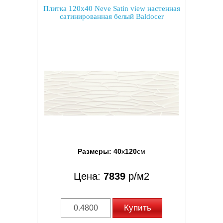
Плитка 120x40 Neve Satin view настенная
сатинированная белый Baldocer
Размеры:
40
x
120
см
Цена:
7839
р/м2
Купить