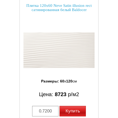
Плитка 120x60 Neve Satin illusion rect
сатинированная белый Baldocer
Размеры:
60
x
120
см
Цена:
8723
р/м2
Купить