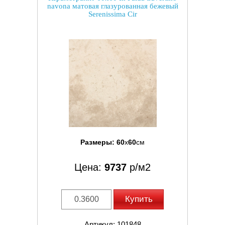
navona матовая глазурованная бежевый
Serenissima Cir
Размеры:
60
x
60
см
Цена:
9737
р/м2
Купить
Артикул: 101848