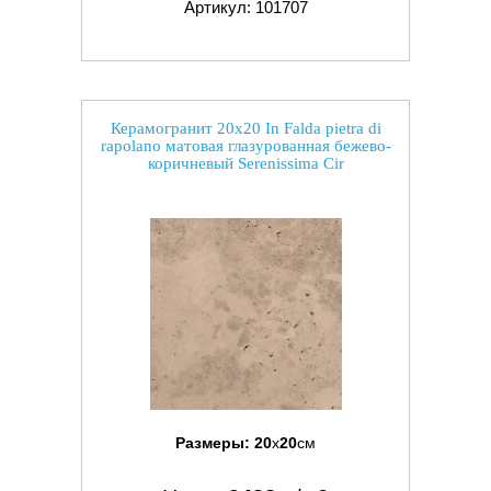
Артикул: 101707
Керамогранит 20x20 In Falda pietra di
rapolano матовая глазурованная бежево-
коричневый Serenissima Cir
Размеры:
20
x
20
см