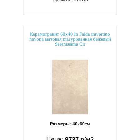
Керамогранит 60x40 In Falda travertino
navona матовая глазурованная бежевый
Serenissima Cir
Размеры:
40
x
60
см
Цена:
9737
р/м2