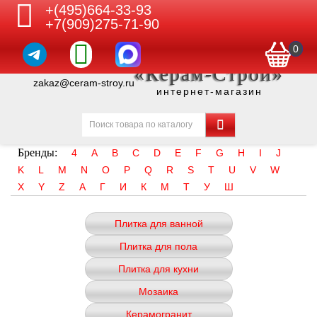
+(495)664-33-93
+7(909)275-71-90
0
«Керам-Строй»
zakaz@ceram-stroy.ru
интернет-магазин
Бренды:
4
A
B
C
D
E
F
G
H
I
J
K
L
M
N
O
P
Q
R
S
T
U
V
W
X
Y
Z
А
Г
И
К
М
Т
У
Ш
Плитка для ванной
Плитка для пола
Плитка для кухни
Мозаика
Керамогранит