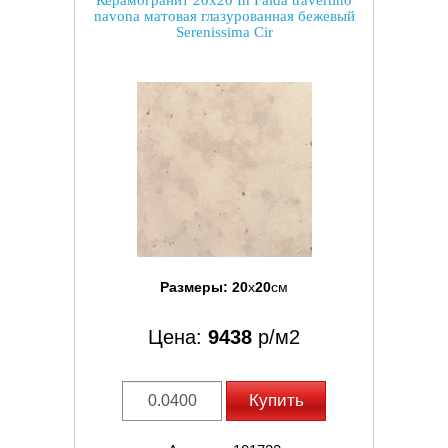
Керамогранит 20x20 In Falda travertino
navona матовая глазурованная бежевый
Serenissima Cir
Размеры:
20
x
20
см
Цена:
9438
р/м2
Купить