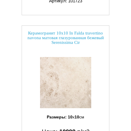
Артикул: 101723
Керамогранит 10x10 In Falda travertino
navona матовая глазурованная бежевый
Serenissima Cir
Размеры:
10
x
10
см