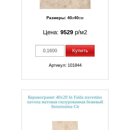
Размеры:
40
x
40
см
Цена:
9529
р/м2
Купить
Артикул: 101844
Керамогранит 40x20 In Falda travertino
navona матовая глазурованная бежевый
Serenissima Cir