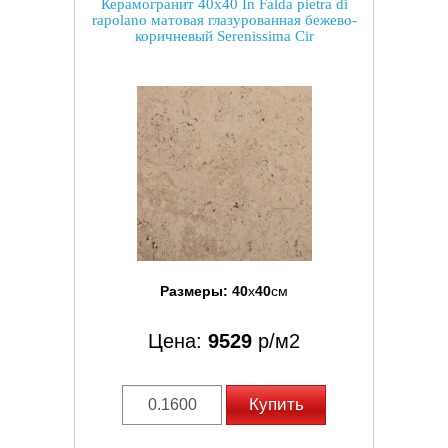
Керамогранит 40x40 In Falda pietra di
rapolano матовая глазурованная бежево-
коричневый Serenissima Cir
Размеры:
40
x
40
см
Цена:
9529
р/м2
Купить