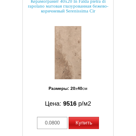
Керамогранит 40x20 In Falda pietra di
rapolano матовая глазурованная бежево-
коричневый Serenissima Cir
Размеры:
20
x
40
см
Цена:
9516
р/м2
Купить