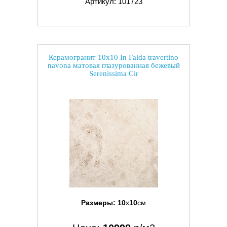
Артикул: 101723
Керамогранит 10x10 In Falda travertino
navona матовая глазурованная бежевый
Serenissima Cir
Размеры:
10
x
10
см