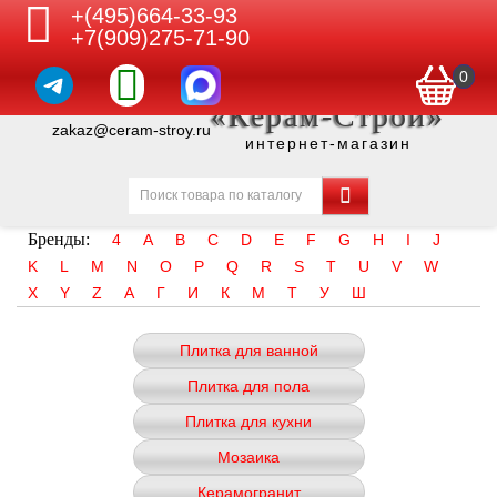
+(495)664-33-93
+7(909)275-71-90
0
«Керам-Строй»
zakaz@ceram-stroy.ru
интернет-магазин
Бренды:
4
A
B
C
D
E
F
G
H
I
J
K
L
M
N
O
P
Q
R
S
T
U
V
W
X
Y
Z
А
Г
И
К
М
Т
У
Ш
Плитка для ванной
Плитка для пола
Плитка для кухни
Мозаика
Керамогранит