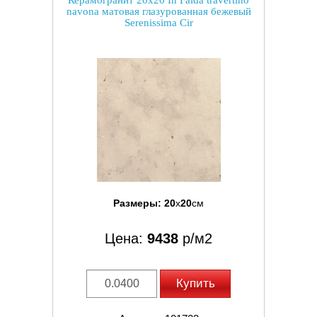
Керамогранит 20x20 In Falda travertino
navona матовая глазурованная бежевый
Serenissima Cir
Размеры:
20
x
20
см
Цена:
9438
р/м2
Купить