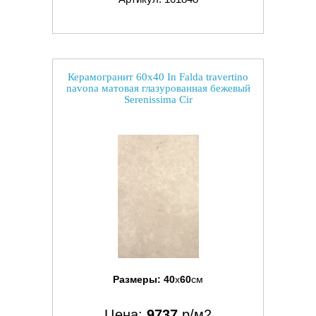
Керамогранит 60x40 In Falda travertino
navona матовая глазурованная бежевый
Serenissima Cir
Размеры:
40
x
60
см
Цена:
9737
р/м2