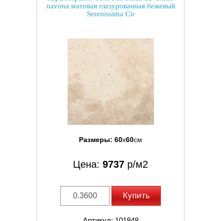
navona матовая глазурованная бежевый
Serenissima Cir
Размеры:
60
x
60
см
Цена:
9737
р/м2
Купить
Артикул: 101848