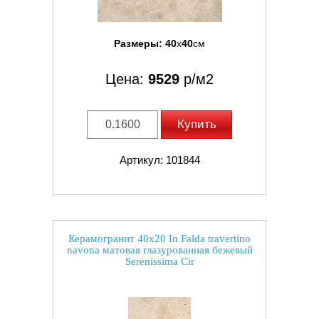
Размеры:
40
x
40
см
Цена:
9529
р/м2
Купить
Артикул: 101844
Керамогранит 40x20 In Falda travertino
navona матовая глазурованная бежевый
Serenissima Cir