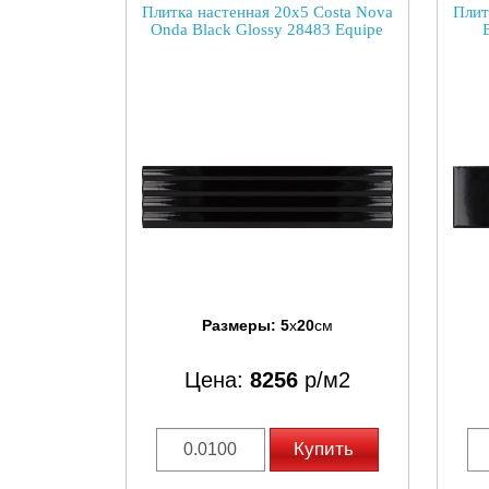
Плитка настенная 20x5 Costa Nova
Плит
Onda Black Glossy 28483 Equipe
Размеры:
5
x
20
см
Цена:
8256
р/м2
Купить