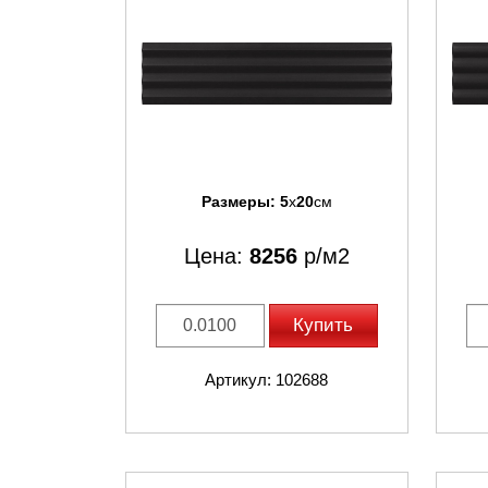
Размеры:
5
x
20
см
Цена:
8256
р/м2
Купить
Артикул: 102688