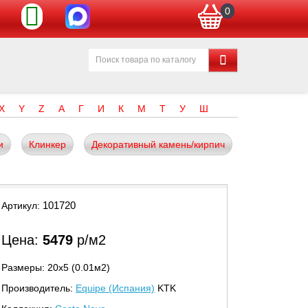
0
X
Y
Z
А
Г
И
К
М
Т
У
Ш
и
Клинкер
Декоративный камень/кирпич
101720
Артикул:
Цена:
5479
р/м2
Размеры: 20х5 (0.01м2)
Производитель:
Equipe (Испания)
KTK