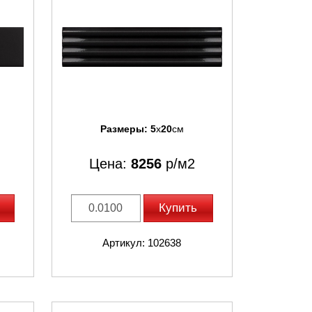
Размеры:
5
x
20
см
Цена:
8256
р/м2
Купить
Артикул: 102638