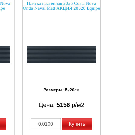
 Nova
Плитка настенная 20x5 Costa Nova
ipe
Onda Naval Matt АКЦИЯ 28528 Equipe
Размеры:
5
x
20
см
Цена:
5156
р/м2
Купить