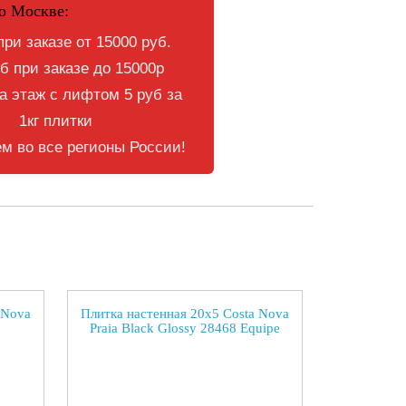
о Москве:
при заказе от 15000 руб.
б при заказе до 15000р
 этаж с лифтом 5 руб за
1кг плитки
м во все регионы России!
 Nova
Плитка настенная 20x5 Costa Nova
Praia Black Glossy 28468 Equipe