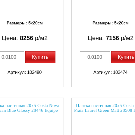
Размеры:
5
x
20
см
Размеры:
5
x
20
см
Цена:
8256
р/м2
Цена:
7156
р/м2
Купить
Купить
Артикул: 102480
Артикул: 102474
ка настенная 20x5 Costa Nova
Плитка настенная 20x5 Costa
an Blue Glossy 28446 Equipe
Praia Laurel Green Matt 28508 