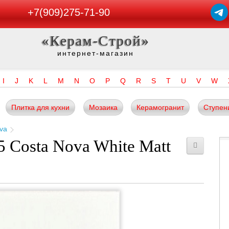
+7(909)275-71-90
«Керам-Строй»
интернет-магазин
I
J
K
L
M
N
O
P
Q
R
S
T
U
V
W
Плитка для кухни
Мозаика
Керамогранит
Ступен
va
 Costa Nova White Matt