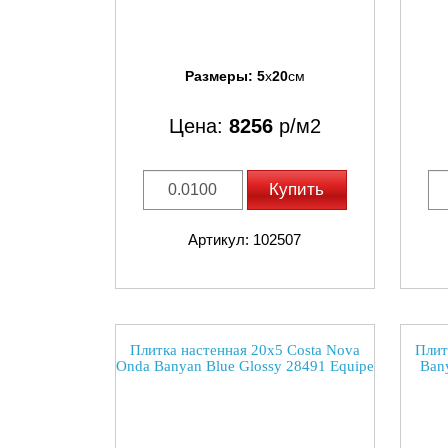
Размеры:
5
x
20
см
Цена:
8256
р/м2
Купить
Артикул: 102507
Плитка настенная 20x5 Costa Nova
Плит
Onda Banyan Blue Glossy 28491 Equipe
Bany