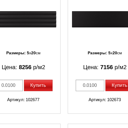
Размеры:
5
x
20
см
Размеры:
5
x
20
см
Цена:
8256
р/м2
Цена:
7156
р/м2
Купить
Купить
Артикул: 102677
Артикул: 102673