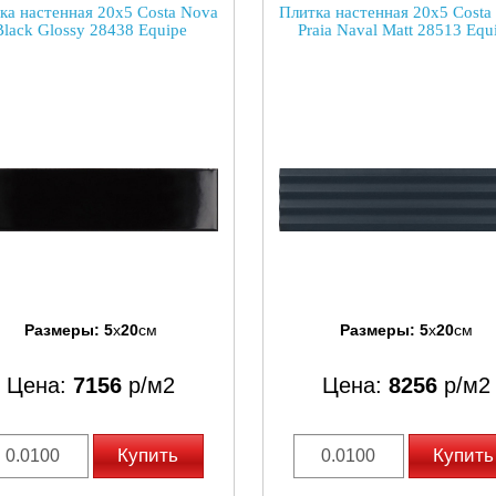
ка настенная 20x5 Costa Nova
Плитка настенная 20x5 Costa
Black Glossy 28438 Equipe
Praia Naval Matt 28513 Equ
Размеры:
5
x
20
см
Размеры:
5
x
20
см
Цена:
7156
р/м2
Цена:
8256
р/м2
Купить
Купить