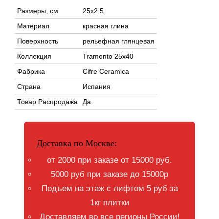
Размеры, см
25x2.5
Материал
красная глина
Поверхность
рельефная глянцевая
Коллекция
Tramonto 25x40
Фабрика
Cifre Ceramica
Страна
Испания
Товар Распродажа
Да
Доставка по Москве:
от 2000 при заказе от 15000 руб.
5000 руб при заказе до 15000р
Подъем на этаж с лифтом 5 руб за
1кг плитки
Доставляем во все регионы России!