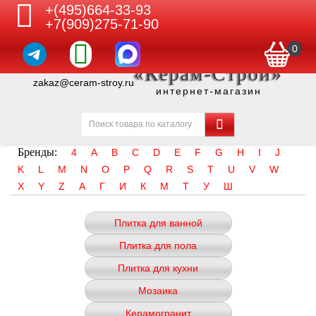
+(495)664-33-93
+7(909)275-71-90
0
«Керам-Строй»
zakaz@ceram-stroy.ru
интернет-магазин
Бренды:
4
A
B
C
D
E
F
G
H
I
J
K
L
M
N
O
P
Q
R
S
T
U
V
W
X
Y
Z
А
Г
И
К
М
Т
У
Ш
Плитка для ванной
Плитка для пола
Плитка для кухни
Мозаика
Керамогранит