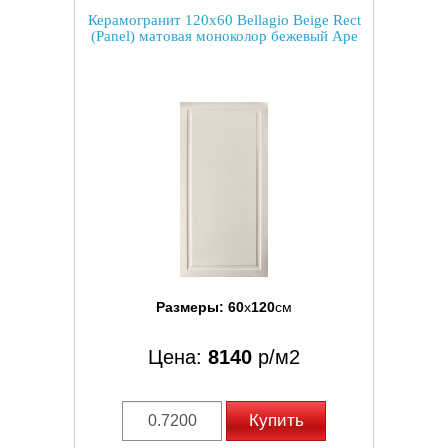
Керамогранит 120x60 Bellagio Beige Rect
(Panel) матовая моноколор бежевый Ape
Размеры:
60
x
120
см
Цена:
8140
р/м2
Купить