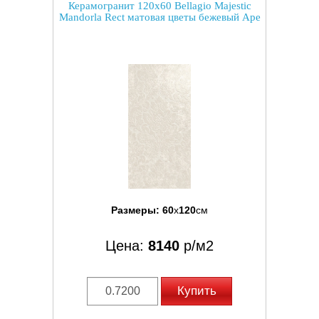
Керамогранит 120x60 Bellagio Majestic
Mandorla Rect матовая цветы бежевый Ape
Размеры:
60
x
120
см
Цена:
8140
р/м2
Купить