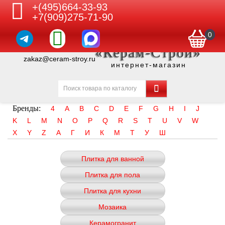
+(495)664-33-93
+7(909)275-71-90
0
«Керам-Строй»
zakaz@ceram-stroy.ru
интернет-магазин
Бренды:
4
A
B
C
D
E
F
G
H
I
J
K
L
M
N
O
P
Q
R
S
T
U
V
W
X
Y
Z
А
Г
И
К
М
Т
У
Ш
Плитка для ванной
Плитка для пола
Плитка для кухни
Мозаика
Керамогранит