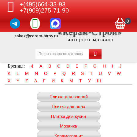
+(495)664-33-93
+7(909)275-71-90
0
«Керам-Строй»
zakaz@ceram-stroy.ru
интернет-магазин
Бренды:
4
A
B
C
D
E
F
G
H
I
J
K
L
M
N
O
P
Q
R
S
T
U
V
W
X
Y
Z
А
Г
И
К
М
Т
У
Ш
Плитка для ванной
Плитка для пола
Плитка для кухни
Мозаика
Керамогранит