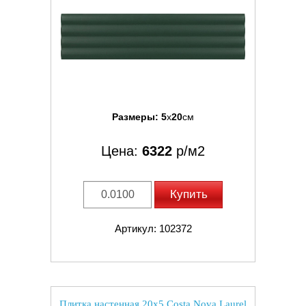
Размеры:
5
x
20
см
Цена:
6322
р/м2
Купить
Артикул: 102372
Плитка настенная 20x5 Costa Nova Laurel