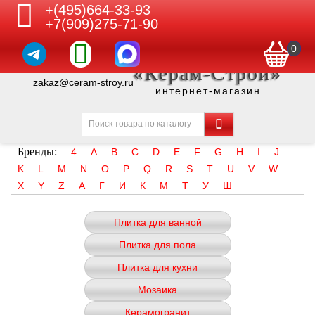
+(495)664-33-93
+7(909)275-71-90
0
«Керам-Строй»
zakaz@ceram-stroy.ru
интернет-магазин
Бренды:
4
A
B
C
D
E
F
G
H
I
J
K
L
M
N
O
P
Q
R
S
T
U
V
W
X
Y
Z
А
Г
И
К
М
Т
У
Ш
Плитка для ванной
Плитка для пола
Плитка для кухни
Мозаика
Керамогранит