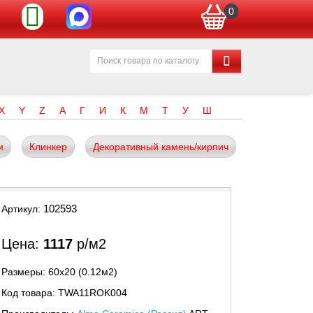
0
X
Y
Z
А
Г
И
К
М
Т
У
Ш
и
Клинкер
Декоративный камень/кирпич
102593
Артикул:
Цена:
1117
р/м2
Размеры: 60х20 (0.12м2)
Код товара: TWA11ROK004