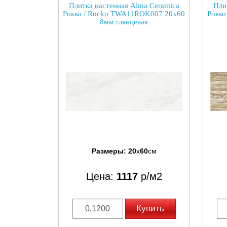
Плитка настенная Alma Ceramica
Пли
Рокко / Rocko TWA11ROK007 20x60
Рокко
8мм глянцевая
Размеры:
20
x
60
см
Цена:
1117
р/м2
Купить