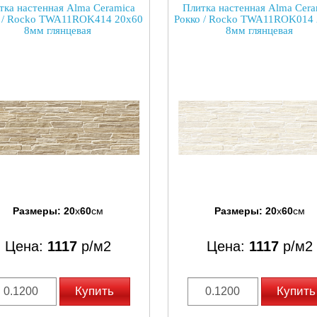
тка настенная Alma Ceramica
Плитка настенная Alma Cera
 / Rocko TWA11ROK414 20x60
Рокко / Rocko TWA11ROK014
8мм глянцевая
8мм глянцевая
Размеры:
20
x
60
см
Размеры:
20
x
60
см
Цена:
1117
р/м2
Цена:
1117
р/м2
Купить
Купить