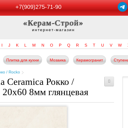
+7(909)275-71-90
«Керам-Строй»
интернет-магазин
I
J
K
L
M
N
O
P
Q
R
S
T
U
V
W
Плитка для кухни
Мозаика
Керамогранит
Ступен
кко / Rocko
a Ceramica Рокко /
20x60 8мм глянцевая