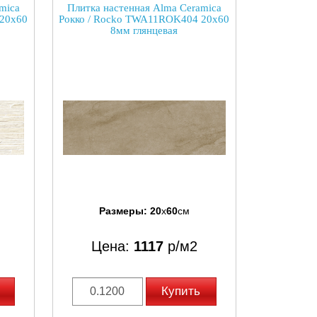
mica
Плитка настенная Alma Ceramica
 20x60
Рокко / Rocko TWA11ROK404 20x60
8мм глянцевая
Размеры:
20
x
60
см
Цена:
1117
р/м2
Купить