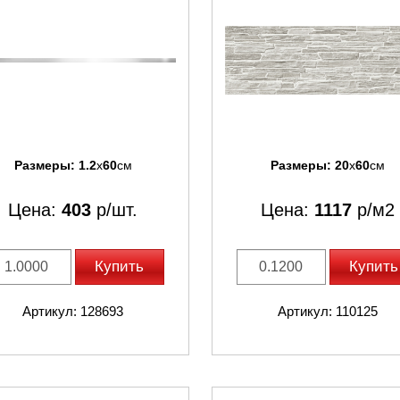
Размеры:
1.2
x
60
см
Размеры:
20
x
60
см
Цена:
403
р/шт.
Цена:
1117
р/м2
Купить
Купить
Артикул: 128693
Артикул: 110125