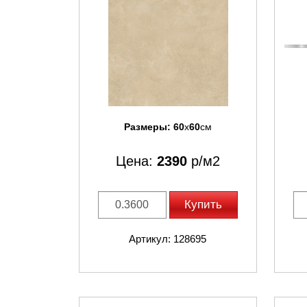
Размеры:
60
x
60
см
Цена:
2390
р/м2
Купить
Артикул: 128695