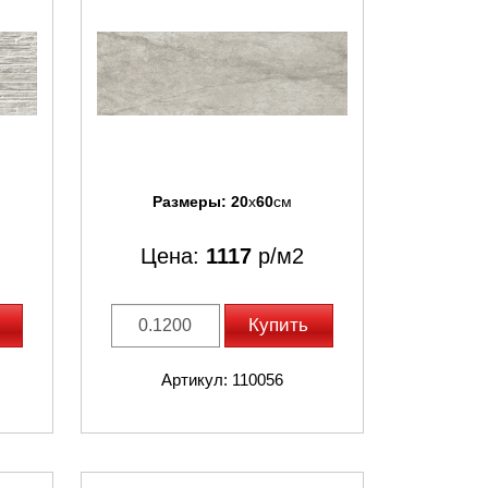
Размеры:
20
x
60
см
Цена:
1117
р/м2
Купить
Артикул: 110056