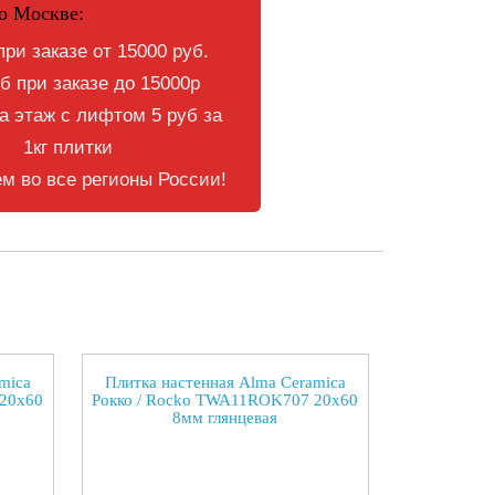
о Москве:
при заказе от 15000 руб.
б при заказе до 15000р
 этаж с лифтом 5 руб за
1кг плитки
м во все регионы России!
mica
Плитка настенная Alma Ceramica
 20x60
Рокко / Rocko TWA11ROK707 20x60
8мм глянцевая