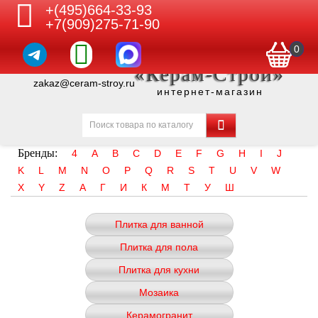
+(495)664-33-93
+7(909)275-71-90
0
«Керам-Строй»
zakaz@ceram-stroy.ru
интернет-магазин
Бренды:
4
A
B
C
D
E
F
G
H
I
J
K
L
M
N
O
P
Q
R
S
T
U
V
W
X
Y
Z
А
Г
И
К
М
Т
У
Ш
Плитка для ванной
Плитка для пола
Плитка для кухни
Мозаика
Керамогранит