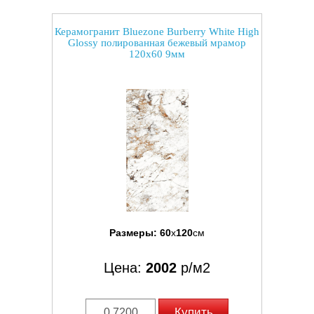
Керамогранит Bluezone Burberry White High
Glossy полированная бежевый мрамор
120x60 9мм
Размеры:
60
x
120
см
Цена:
2002
р/м2
Купить