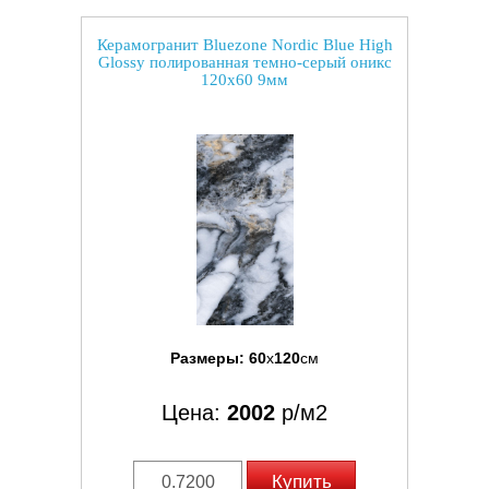
Керамогранит Bluezone Nordic Blue High
Glossy полированная темно-серый оникс
120x60 9мм
Размеры:
60
x
120
см
Цена:
2002
р/м2
Купить