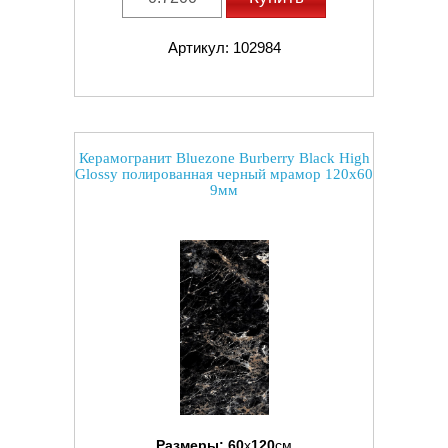
Артикул: 102984
Керамогранит Bluezone Burberry Black High
Glossy полированная черный мрамор 120x60
9мм
Размеры:
60
x
120
см