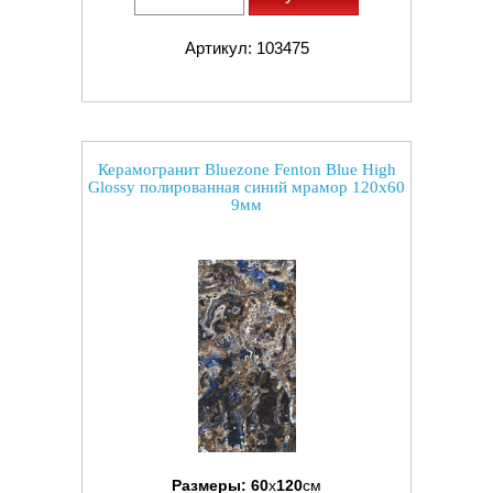
Артикул: 103475
Керамогранит Bluezone Fenton Blue High
Glossy полированная синий мрамор 120x60
9мм
Размеры:
60
x
120
см