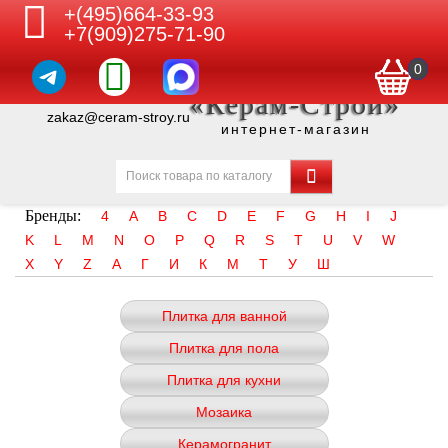
+(495)664-33-93
+7(909)275-71-90
0
«Керам-Строй»
zakaz@ceram-stroy.ru
интернет-магазин
Бренды:
4
A
B
C
D
E
F
G
H
I
J
K
L
M
N
O
P
Q
R
S
T
U
V
W
X
Y
Z
А
Г
И
К
М
Т
У
Ш
Плитка для ванной
Плитка для пола
Плитка для кухни
Мозаика
Керамогранит