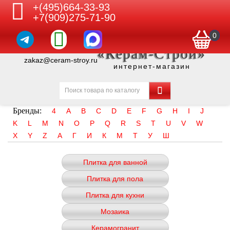
+(495)664-33-93
+7(909)275-71-90
0
«Керам-Строй»
zakaz@ceram-stroy.ru
интернет-магазин
Бренды:
4
A
B
C
D
E
F
G
H
I
J
K
L
M
N
O
P
Q
R
S
T
U
V
W
X
Y
Z
А
Г
И
К
М
Т
У
Ш
Плитка для ванной
Плитка для пола
Плитка для кухни
Мозаика
Керамогранит