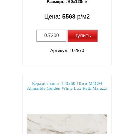
Размеры:
60
x
120
см
Цена:
5563
р/м2
Купить
Артикул: 102870
Керамогранит 120x60 10мм M4GM
Allmarble Golden White Lux Rett. Marazzi