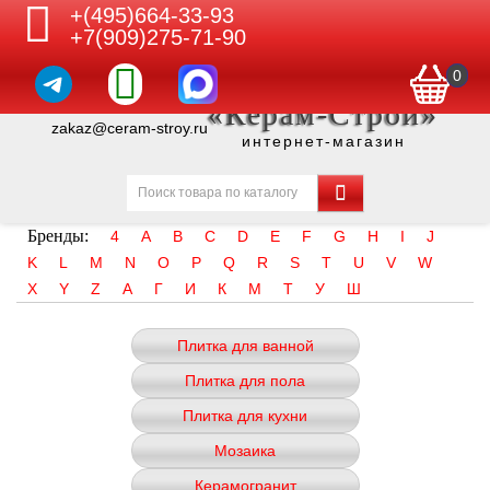
+(495)664-33-93
+7(909)275-71-90
0
«Керам-Строй»
zakaz@ceram-stroy.ru
интернет-магазин
Бренды:
4
A
B
C
D
E
F
G
H
I
J
K
L
M
N
O
P
Q
R
S
T
U
V
W
X
Y
Z
А
Г
И
К
М
Т
У
Ш
Плитка для ванной
Плитка для пола
Плитка для кухни
Мозаика
Керамогранит