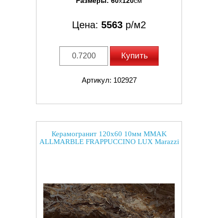
Размеры:
60
x
120
см
Цена:
5563
р/м2
Купить
Артикул: 102927
Керамогранит 120x60 10мм MMAK
ALLMARBLE FRAPPUCCINO LUX Marazzi