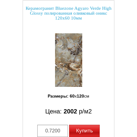
Керамогранит Bluezone Agyaro Verde High
Glossy полированная оливковый оникс
120x60 10мм
Размеры:
60
x
120
см
Цена:
2002
р/м2
Купить