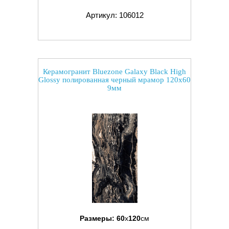
Артикул: 106012
Керамогранит Bluezone Galaxy Black High
Glossy полированная черный мрамор 120x60
9мм
Размеры:
60
x
120
см