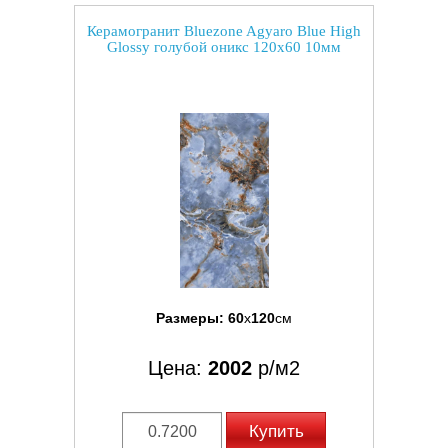
Керамогранит Bluezone Agyaro Blue High
Glossy голубой оникс 120x60 10мм
Размеры:
60
x
120
см
Цена:
2002
р/м2
Купить