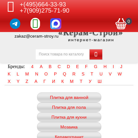
+(495)664-33-93
+7(909)275-71-90
0
«Керам-Строй»
zakaz@ceram-stroy.ru
интернет-магазин
Бренды:
4
A
B
C
D
E
F
G
H
I
J
K
L
M
N
O
P
Q
R
S
T
U
V
W
X
Y
Z
А
Г
И
К
М
Т
У
Ш
Плитка для ванной
Плитка для пола
Плитка для кухни
Мозаика
Керамогранит