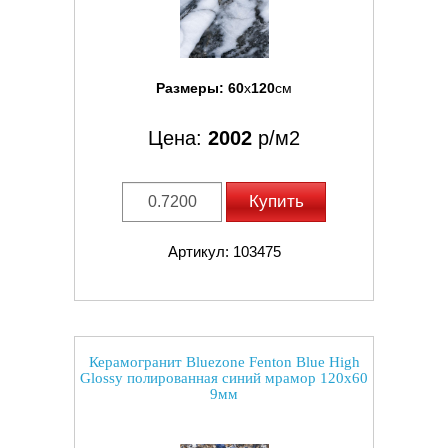
Размеры:
60
x
120
см
Цена:
2002
р/м2
Купить
Артикул: 103475
Керамогранит Bluezone Fenton Blue High
Glossy полированная синий мрамор 120x60
9мм