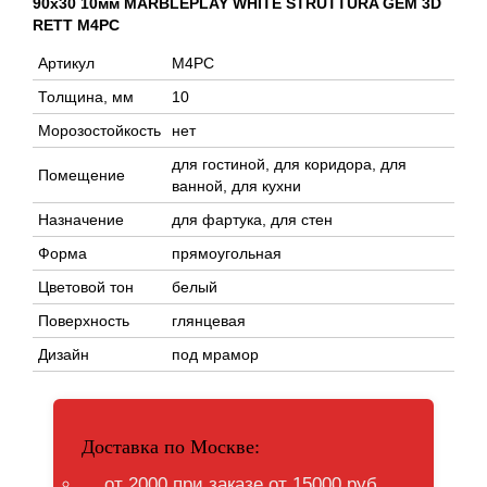
90x30 10мм MARBLEPLAY WHITE STRUTTURA GEM 3D
RETT M4PC
Артикул
M4PC
Толщина, мм
10
Морозостойкость
нет
для гостиной, для коридора, для
Помещение
ванной, для кухни
Назначение
для фартука, для стен
Форма
прямоугольная
Цветовой тон
белый
Поверхность
глянцевая
Дизайн
под мрамор
Доставка по Москве:
от 2000 при заказе от 15000 руб.