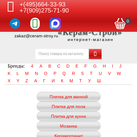
+(495)664-33-93
+7(909)275-71-90
0
«Керам-Строй»
zakaz@ceram-stroy.ru
интернет-магазин
Бренды:
4
A
B
C
D
E
F
G
H
I
J
K
L
M
N
O
P
Q
R
S
T
U
V
W
X
Y
Z
А
Г
И
К
М
Т
У
Ш
Плитка для ванной
Плитка для пола
Плитка для кухни
Мозаика
Керамогранит